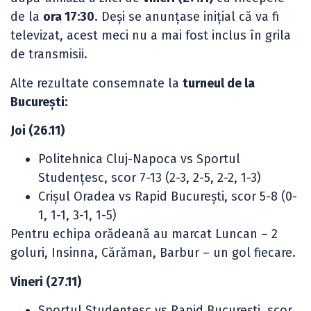
de la
ora 17:30
. Deși se anunțase inițial că va fi
televizat, acest meci nu a mai fost inclus în grila
de transmisii.
Alte rezultate consemnate la
turneul de la
București:
Joi (26.11)
Politehnica Cluj-Napoca vs Sportul
Studențesc, scor 7-13 (2-3, 2-5, 2-2, 1-3)
Crișul Oradea vs Rapid București, scor 5-8 (0-
1, 1-1, 3-1, 1-5)
Pentru echipa orădeană au marcat Luncan – 2
goluri, Insinna, Cărăman, Barbur – un gol fiecare.
Vineri (27.11)
Sportul Studențesc vs Rapid București, scor