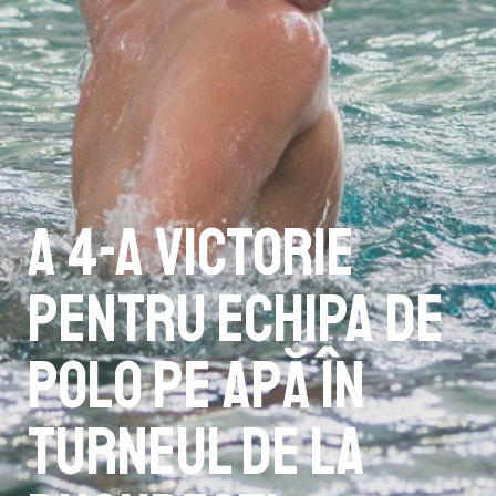
A 4-a victorie
pentru echipa de
polo pe apă în
turneul de la