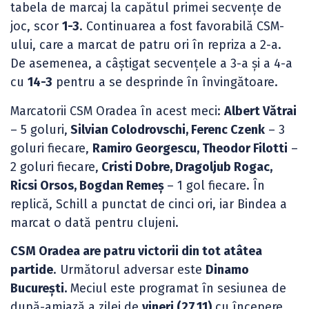
tabela de marcaj la capătul primei secvențe de
joc, scor
1-3
. Continuarea a fost favorabilă CSM-
ului, care a marcat de patru ori în repriza a 2-a.
De asemenea, a câștigat secvențele a 3-a și a 4-a
cu
14-3
pentru a se desprinde în învingătoare.
Marcatorii CSM Oradea în acest meci:
Albert Vătrai
– 5 goluri,
Silvian Colodrovschi, Ferenc Czenk
– 3
goluri fiecare,
Ramiro Georgescu, Theodor Filotti
–
2 goluri fiecare,
Cristi Dobre, Dragoljub Rogac,
Ricsi Orsos, Bogdan Remeș
– 1 gol fiecare. În
replică, Schill a punctat de cinci ori, iar Bindea a
marcat o dată pentru clujeni.
CSM Oradea are patru victorii din tot atâtea
partide
. Următorul adversar este
Dinamo
București.
Meciul este programat în sesiunea de
după-amiază a zilei de
vineri (27.11)
cu începere