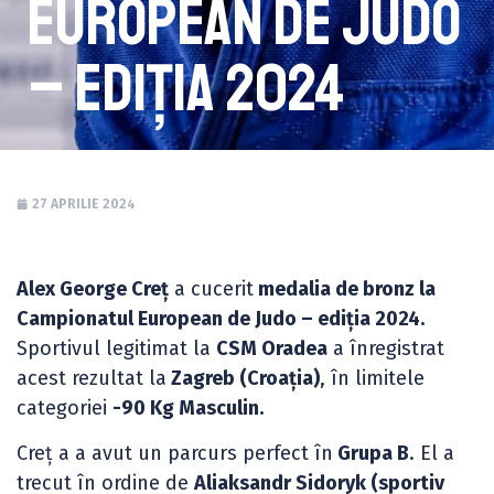
European de Judo
– ediția 2024
27 APRILIE 2024
Alex George Creț
a cucerit
medalia de bronz la
Campionatul European de Judo – ediția 2024.
Sportivul legitimat la
CSM Oradea
a înregistrat
acest rezultat la
Zagreb (Croația)
, în limitele
categoriei
-90 Kg Masculin.
Creț a a avut un parcurs perfect în
Grupa B
. El a
trecut în ordine de
Aliaksandr Sidoryk (sportiv