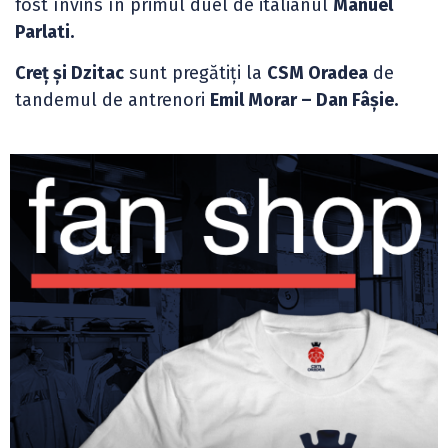
fost învins în primul duel de italianul
Manuel
Parlati.
Creț și Dzitac
sunt pregătiți la
CSM Oradea
de
tandemul de antrenori
Emil Morar – Dan Fâșie.