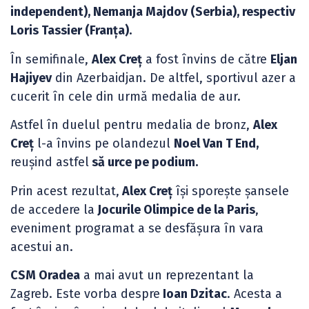
independent), Nemanja Majdov (Serbia), respectiv
Loris Tassier (Franța).
În semifinale,
Alex Creț
a fost învins de către
Eljan
Hajiyev
din Azerbaidjan. De altfel, sportivul azer a
cucerit în cele din urmă medalia de aur.
Astfel în duelul pentru medalia de bronz,
Alex
Creț
l-a învins pe olandezul
Noel Van T End,
reușind astfel
să urce pe podium.
Prin acest rezultat,
Alex Creț
își sporește șansele
de accedere la
Jocurile Olimpice de la Paris
,
eveniment programat a se desfășura în vara
acestui an.
CSM Oradea
a mai avut un reprezentant la
Zagreb. Este vorba despre
Ioan Dzitac
. Acesta a