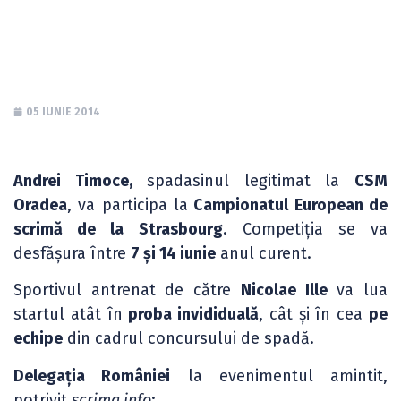
scrimă
05 IUNIE 2014
Andrei Timoce,
spadasinul legitimat la
CSM
Oradea
, va participa la
Campionatul European de
scrimă de la Strasbourg
. Competiția se va
desfășura între
7 și 14 iunie
anul curent.
Sportivul antrenat de către
Nicolae Ille
va lua
startul atât în
proba invididuală
, cât și în cea
pe
echipe
din cadrul concursului de spadă.
Delegația României
la evenimentul amintit,
potrivit
scrima.info
: