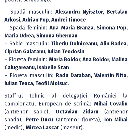
– Spadă masculin:
Alexandru Nyisztor, Bertalan
Arkosi, Adrian Pop, Andrei Timoce
– Spadă feminin:
Ana Maria Branza, Simona Pop,
Maria Udrea, Simona Gherman
– Sabie masculin:
Tiberiu Dolniceanu, Alin Badea,
Ciprian Galatanu, Iulian Teodosiu
– Floreta feminin:
Maria Boldor, Ana Boldor, Malina
Calugareanu, Isabelle Stan
– Floreta masculin:
Radu Daraban, Valentin Nita,
Iulian Teaca, Teofil Moisuc.
Staff-ul tehnic al delegației României la
Campionatul European de scrimă:
Mihai Covaliu
(antrenor sabie),
Octavian Zidaru
(antrenor
spada),
Petre Ducu
(antrenor floreta),
Ion Mihai
(medic),
Mircea Lascar
(maseur).