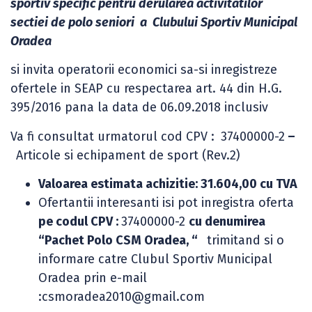
sportiv specific pentru derularea activitatilor
sectiei de polo seniori a Clubului Sportiv Municipal
Oradea
si invita operatorii economici sa-si inregistreze
ofertele in SEAP cu respectarea art. 44 din H.G.
395/2016 pana la data de 06.09.2018 inclusiv
Va fi consultat urmatorul cod CPV :
37400000-2
–
Articole si echipament de sport (Rev.2)
Valoarea estimata achizitie: 31.604,00 cu TVA
Ofertantii interesanti isi pot inregistra oferta
pe codul CPV :
37400000-2
cu denumirea
“
Pachet Polo CSM Oradea,
“
trimitand si o
informare catre Clubul Sportiv Municipal
Oradea prin e-mail
:csmoradea2010@gmail.com