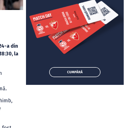
24-a din
18:30, la
n
nă.
chimb,
e
 fost