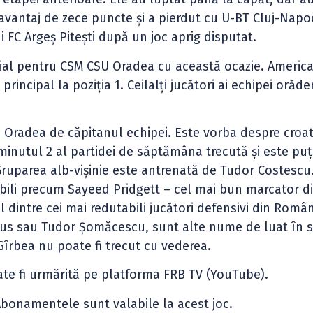
n avantaj de zece puncte și a pierdut cu U-BT Cluj-Napo
 FC Argeș Pitești după un joc aprig disputat.
ial pentru CSM CSU Oradea cu această ocazie. Americ
 principal la poziția 1. Ceilalți jucători ai echipei orăd
la Oradea de căpitanul echipei. Este vorba despre croat
 minutul 2 al partidei de săptămâna trecută și este puț
Gruparea alb-vișinie este antrenată de Tudor Costescu
abili precum Sayeed Pridgett – cel mai bun marcator d
 dintre cei mai redutabili jucători defensivi din Român
vicius sau Tudor Șomăcescu, sunt alte nume de luat în
îrbea nu poate fi trecut cu vederea.
oate fi urmărită pe platforma FRB TV (YouTube).
Abonamentele sunt valabile la acest joc.