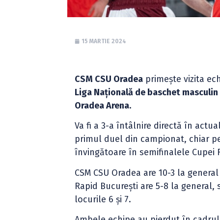
15 MARTIE 2024
CSM CSU Oradea
primește vizita ech
Liga Națională de baschet masculin
Oradea Arena.
Va fi a 3-a întâlnire directă în act
primul duel din campionat, chiar pe 
învingătoare în semifinalele Cupei 
CSM CSU Oradea are 10-3 la general 
Rapid București are 5-8 la general, 
locurile 6 și 7.
Ambele echipe au pierdut în cadrul 