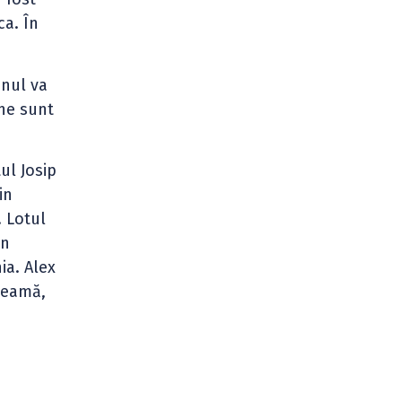
ca. În
anul va
ene sunt
ul Josip
in
. Lotul
in
ia. Alex
 seamă,