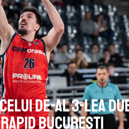
celui de-al 3-lea du
 Rapid București