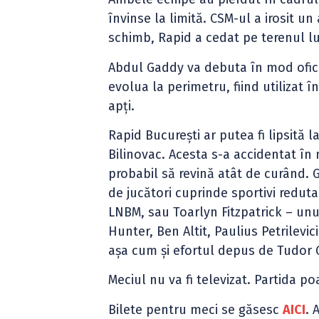
învinse la limită. CSM-ul a irosit u
schimb, Rapid a cedat pe terenul lui
Abdul Gaddy va debuta în mod ofic
evolua la perimetru, fiind utilizat în
apți.
Rapid București ar putea fi lipsită 
Bilinovac. Acesta s-a accidentat în
probabil să revină atât de curând. 
de jucători cuprinde sportivi redut
LNBM, sau Toarlyn Fitzpatrick – unul
Hunter, Ben Altit, Paulius Petrile
așa cum și efortul depus de Tudor G
Meciul nu va fi televizat. Partida p
Bilete pentru meci se găsesc
AICI
. 