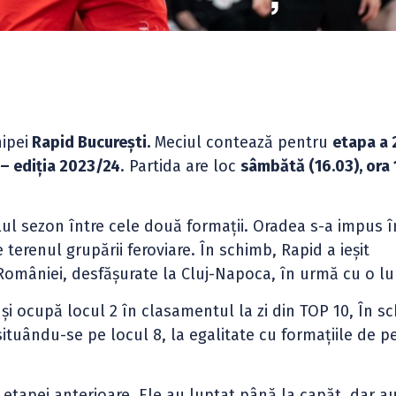
ipei
Rapid București.
Meciul contează pentru
etapa a 
 – ediția 2023/24
. Partida are loc
sâmbătă (16.03), ora 
ualul sezon între cele două formații. Oradea s-a impus î
terenul grupării feroviare. În schimb, Rapid a ieșit
României, desfășurate la Cluj-Napoca, în urmă cu o lu
și ocupă locul 2 în clasamentul la zi din TOP 10, În s
situându-se pe locul 8, la egalitate cu formațiile de p
etapei anterioare. Ele au luptat până la capăt, dar au