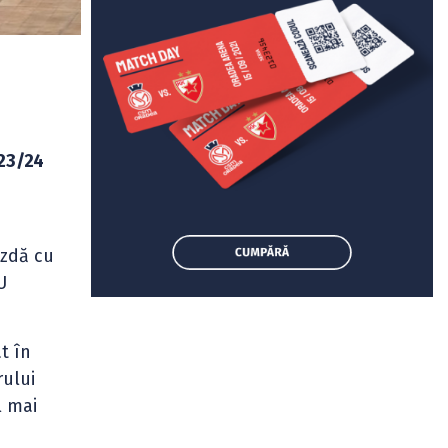
023/24
azdă cu
U
t în
rului
l mai