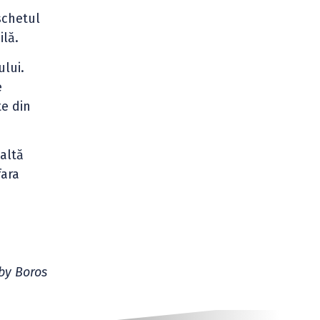
schetul
ilă.
ului.
e
te din
altă
fara
by Boros