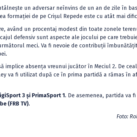
ntâlnește un adversar neînvins de un an de zile în ba
a formației de pe Crișul Repede este cu atât mai dific
are, având un procentaj modest din toate zonele teren
cajul defensiv sunt aspecte ale jocului pe care trebui
rmătorul meci. Va fi nevoie de contribuții îmbunătăți
ei.
 implice absența vreunui jucător în Meciul 2. De ceal
y va fi utilizat după ce în prima partidă a rămas în a
DigiSport 3 și PrimaSport 1
. De asemenea, partida va fi
be (FRB TV).
Foto: Ro