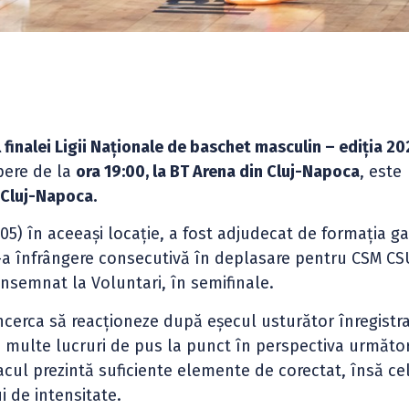
l finalei Ligii Naționale de baschet masculin – ediția 2
pere de la
ora 19:00, la BT Arena din Cluj-Napoca
, este
Cluj-Napoca.
.05) în aceeași locație, a fost adjudecat de formația g
3-a înfrângere consecutivă în deplasare pentru CSM CS
semnat la Voluntari, în semifinale.
încerca să reacționeze după eșecul usturător înregistra
au multe lucruri de pus la punct în perspectiva următo
tacul prezintă suficiente elemente de corectat, însă ce
i de intensitate.