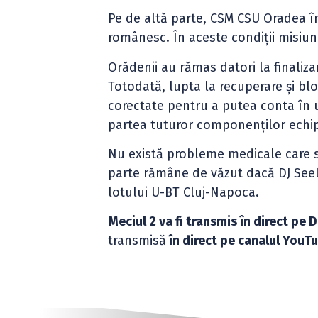
Pe de altă parte, CSM CSU Oradea î
românesc. În aceste condiții misiune
Orădenii au rămas datori la finaliz
Totodată, lupta la recuperare și blo
corectate pentru a putea conta în u
partea tuturor componenților echip
Nu există probleme medicale care să
parte rămâne de văzut dacă DJ Seele
lotului U-BT Cluj-Napoca.
Meciul 2 va fi transmis în direct pe 
transmisă
în direct pe canalul YouTu