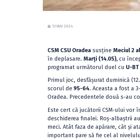
13 MAI 2024
CSM CSU Oradea
susține
Meciul 2 a
în deplasare.
Marți (14.05),
cu înce
programat următorul duel cu
U-BT 
Primul joc, desfășurat duminică (12
scorul de
95-64
. Aceasta a fost a 
Oradea. Precedentele două s-au con
Este cert că jucătorii CSM-ului vor 
deschiderea finalei. Roș-albaștrii 
meci. Atât faza de apărare, cât și a
important pare să fie cel al nivelulu