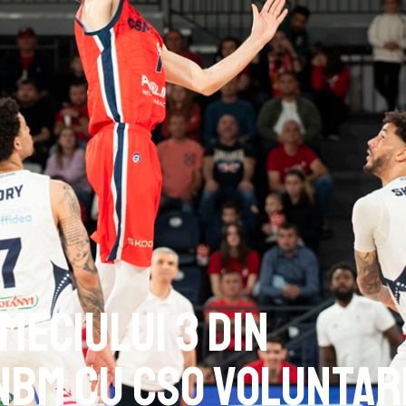
Meciului 3 din
NBM cu CSO Voluntar