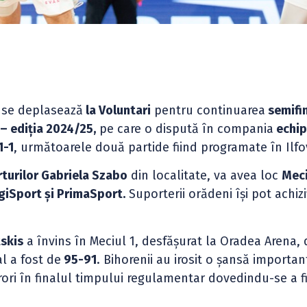
se deplasează
la Voluntari
pentru continuarea
semifin
 – ediția 2024/25,
pe care o dispută în compania
echip
1-1
, următoarele două partide fiind programate în Ilfo
orturilor Gabriela Szabo
din localitate, va avea loc
Meci
giSport și PrimaSport.
Suporterii orădeni își pot achiz
skis
a învins în Meciul 1, desfășurat la Oradea Arena,
al a fost de
95-91
. Bihorenii au irosit o șansă importan
ori în finalul timpului regulamentar dovedindu-se a f