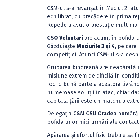
CSM-ul s-a revanșat în Meciul 2, at
echilibrat, cu precădere în prima rep
Repede a avut o prestație mult mai b
CSO Voluntari
are acum, în pofida c
Găzduiește
Meciurile 3 și 4,
pe care 
competiției. Atunci CSM-ul s-a despr
Gruparea bihoreană are neapărată ne
misiune extrem de dificilă în condi
foc, o bună parte a acestora livrân
numeroase soluții în atac, chiar d
capitala țării este un matchup extre
Delegația
CSM CSU Oradea
numără 1
pofida unor mici urmări ale contact
Apărarea și efortul fizic trebuie să 