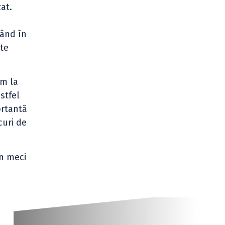
zat.
e
când în
nte
om la
stfel
ortantă
curi de
n meci