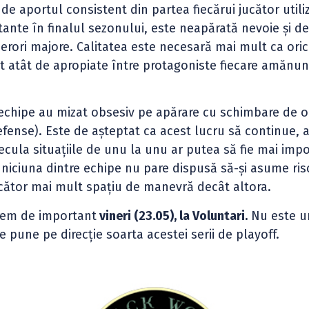
 de aportul consistent din partea fiecărui jucător utili
tante în finalul sezonului, este neapărată nevoie și d
or erori majore. Calitatea este necesară mai mult ca ori
unt atât de apropiate între protagoniste fiecare amănu
echipe au mizat obsesiv pe apărare cu schimbare de 
efense). Este de așteptat ca acest lucru să continue, a
ecula situațiile de unu la unu ar putea să fie mai imp
e niciuna dintre echipe nu pare dispusă să-și asume ris
jucător mai mult spațiu de manevră decât altora.
trem de important
vineri (23.05), la Voluntari.
Nu este u
re pune pe direcție soarta acestei serii de playoff.