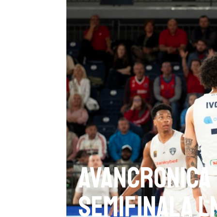
Avancronica 
semifinala L