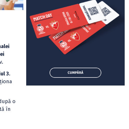
alei
ei
v.
ul 3.
iționa
 după o
tă în
i