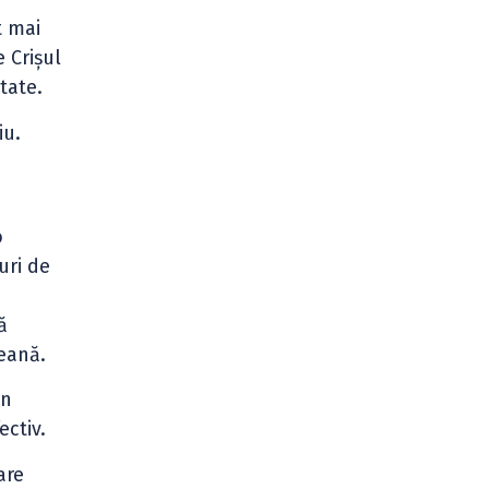
t mai
e Crișul
tate.
iu.
o
uri de
ă
deană.
în
ectiv.
are