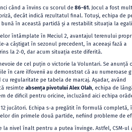
unci când a învins cu scorul de
86-61.
Jocul a fost mul
riză, decât indică rezultatul final. Totuși, echipa de p
ună în această partidă și a restabilit situația la egali
elor întâmplate în Meciul 2, avantajul terenului propr
le-a câștigat în sezonul precedent, în aceeași fază a
ins la 2-0, dar acum situația este diferită.
voie de cel puțin o victorie la Voluntari. Se anunță 
țiile în care ilfovenii au demonstrat că au numeroase g
d cu regularitate pe tabela de marcaj. Așadar, având
acă resimte
absența pivotului Alex Olah
, echipa de lâng
m de dificil pentru oricine, incluzând aici echipa oră
2 jucători. Echipa s-a pregătit în formulă completă, 
elor din primele două partide, nefiind probleme de ef
fie la nivel înalt pentru a putea învinge. Astfel, CSM-ul 