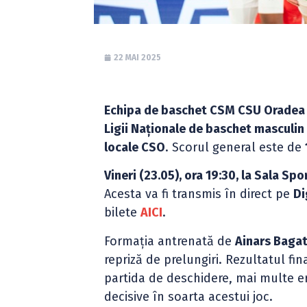
22 MAI 2025
Echipa de baschet CSM CSU Oradea
Ligii Naționale de baschet masculin
locale CSO
. Scorul general este de
Vineri (23.05), ora 19:30, la Sala Sp
Acesta va fi transmis în direct pe
Di
bilete
AICI
.
Formația antrenată de
Ainars Bagat
repriză de prelungiri. Rezultatul fin
partida de deschidere, mai multe er
decisive în soarta acestui joc.