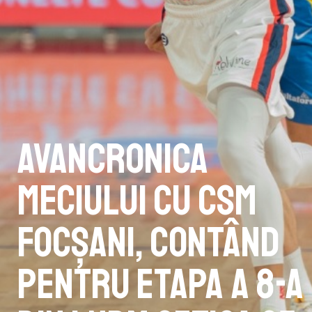
Avancronica
meciului cu CSM
Focșani, contând
pentru etapa a 8-a