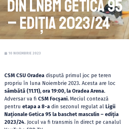
din LNBM Getica 95
– ediția 2023/24
10 NOIEMBRIE 2023
CSM CSU Oradea
dispută primul joc pe teren
propriu în luna Noiembrie 2023. Acesta are loc
sâmbătă (11.11), ora 19:00, la Oradea Arena
.
Adversar va fi
CSM Focșani.
Meciul contează
pentru
etapa a 8-a
din sezonul regulat al
Ligii
Naționale Getica 95 la baschet masculin – ediția
2023/24
. Jocul va fi transmis în direct pe canalul