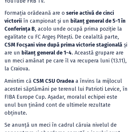
YouTube FRB TV.
Formația orădeană are o
serie activă de cinci
victorii
în campionat și un
bilanț general de 5-1 în
Conferința B
, acolo unde ocupă prima poziție la
egalitate cu FC Argeș Pitești. De cealaltă parte,
CSM Focșani vine după prima victorie stagională
și
are un
bilanț general de 1-4
. Această grupare are
un meci amânat pe care îl va recupera luni (13.11),
la Craiova.
Amintim că
CSM CSU Oradea
a învins la mijlocul
acestei săptămâni pe terenul lui Patrioti Levice, în
FIBA Europe Cup. Așadar, moralul echipei este
unul bun ținând cont de ultimele rezultate
obținute.
Se anunță un meci în cadrul căruia nivelul de