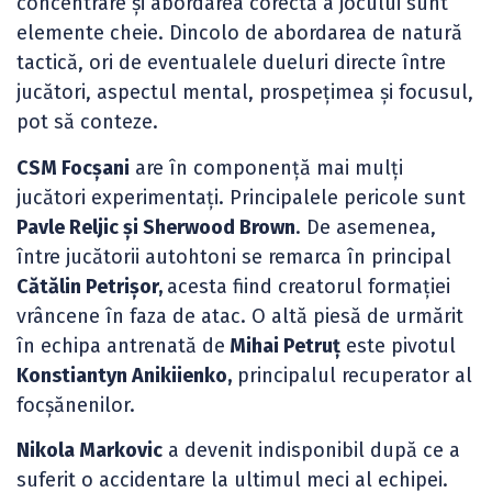
concentrare și abordarea corectă a jocului sunt
elemente cheie. Dincolo de abordarea de natură
tactică, ori de eventualele dueluri directe între
jucători, aspectul mental, prospețimea și focusul,
pot să conteze.
CSM Focșani
are în componență mai mulți
jucători experimentați. Principalele pericole sunt
Pavle Reljic și Sherwood Brown
. De asemenea,
între jucătorii autohtoni se remarca în principal
Cătălin Petrișor,
acesta fiind creatorul formației
vrâncene în faza de atac. O altă piesă de urmărit
în echipa antrenată de
Mihai Petruț
este pivotul
Konstiantyn Anikiienko,
principalul recuperator al
focșănenilor.
Nikola Markovic
a devenit indisponibil după ce a
suferit o accidentare la ultimul meci al echipei.