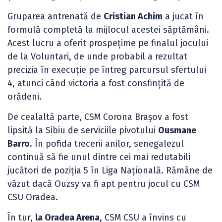
Gruparea antrenată de
Cristian Achim
a jucat în
formulă completă la mijlocul acestei săptămâni.
Acest lucru a oferit prospețime pe finalul jocului
de la Voluntari, de unde probabil a rezultat
precizia în execuție pe întreg parcursul sfertului
4, atunci când victoria a fost consfințită de
orădeni.
De cealaltă parte, CSM Corona Brașov a fost
lipsită la Sibiu de serviciile pivotului
Ousmane
Barro
. În pofida trecerii anilor, senegalezul
continuă să fie unul dintre cei mai redutabili
jucători de poziția 5 în Liga Națională. Rămâne de
văzut dacă Ouzsy va fi apt pentru jocul cu CSM
CSU Oradea.
În tur,
la Oradea Arena
, CSM CSU a învins cu