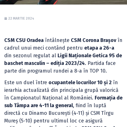
22 MARTIE 2024
CSM CSU Oradea
întâlnește
CSM Corona Brașov
în
cadrul unui meci contând pentru
etapa a 26-a
din sezonul regulat al
Ligii Naționale Getica 95 de
baschet masculin – ediția 2023/24
. Partida face
parte din programul rundei a 8-a în TOP 10.
Este un duel între
ocupantele locurilor 10 și 2
în
ierarhia actualizată din principala grupă valorică
în Campionatul Național al României.
Formația de
sub Tâmpa are 4-11 la general
, fiind în luptă
directă cu Dinamo București (4-11) și CSM Tîrgu
Mureș (5-10) pentru ultimul loc ce asigură