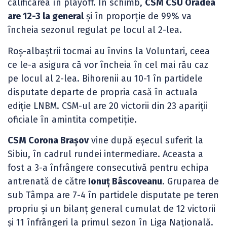
calificarea în playoff. În schimb,
CSM CSU Oradea
are 12-3 la general
și în proporție de 99% va
încheia sezonul regulat pe locul al 2-lea.
Roș-albaștrii tocmai au învins la Voluntari, ceea
ce le-a asigura că vor încheia în cel mai rău caz
pe locul al 2-lea. Bihorenii au 10-1 în partidele
disputate departe de propria casă în actuala
ediție LNBM. CSM-ul are 20 victorii din 23 apariții
oficiale în amintita competiție.
CSM Corona Brașov
vine după eșecul suferit la
Sibiu, în cadrul rundei intermediare. Aceasta a
fost a 3-a înfrângere consecutivă pentru echipa
antrenată de către
Ionuț Bâscoveanu
. Gruparea de
sub Tâmpa are 7-4 în partidele disputate pe teren
propriu și un bilanț general cumulat de 12 victorii
și 11 înfrângeri la primul sezon în Liga Națională.