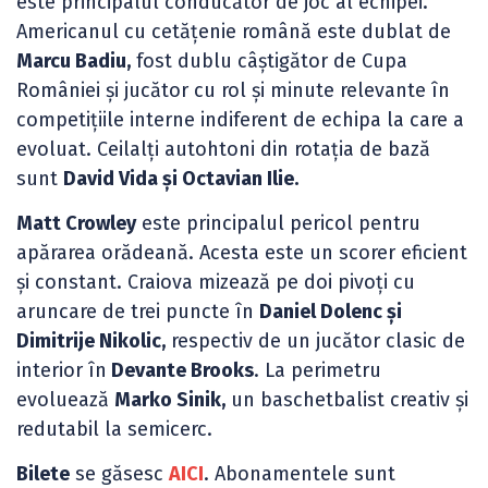
este principalul conducător de joc al echipei.
Americanul cu cetățenie română este dublat de
Marcu Badiu,
fost dublu câștigător de Cupa
României și jucător cu rol și minute relevante în
competițiile interne indiferent de echipa la care a
evoluat. Ceilalți autohtoni din rotația de bază
sunt
David Vida și Octavian Ilie.
Matt Crowley
este principalul pericol pentru
apărarea orădeană. Acesta este un scorer eficient
și constant. Craiova mizează pe doi pivoți cu
aruncare de trei puncte în
Daniel Dolenc și
Dimitrije Nikolic,
respectiv de un jucător clasic de
interior în
Devante Brooks
. La perimetru
evoluează
Marko Sinik,
un baschetbalist creativ și
redutabil la semicerc.
Bilete
se găsesc
AICI
. Abonamentele sunt