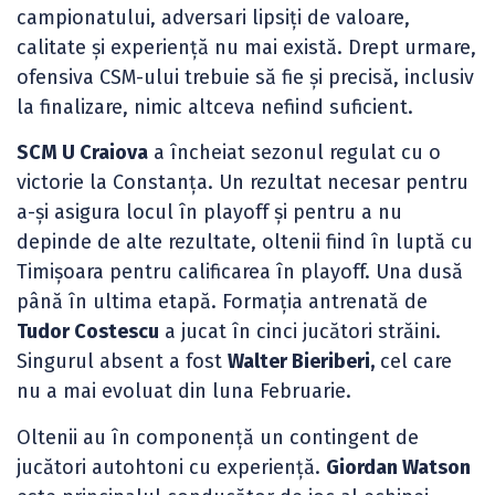
campionatului, adversari lipsiți de valoare,
calitate și experiență nu mai există. Drept urmare,
ofensiva CSM-ului trebuie să fie și precisă, inclusiv
la finalizare, nimic altceva nefiind suficient.
SCM U Craiova
a încheiat sezonul regulat cu o
victorie la Constanța. Un rezultat necesar pentru
a-și asigura locul în playoff și pentru a nu
depinde de alte rezultate, oltenii fiind în luptă cu
Timișoara pentru calificarea în playoff. Una dusă
până în ultima etapă. Formația antrenată de
Tudor Costescu
a jucat în cinci jucători străini.
Singurul absent a fost
Walter Bieriberi,
cel care
nu a mai evoluat din luna Februarie.
Oltenii au în componență un contingent de
jucători autohtoni cu experiență.
Giordan Watson