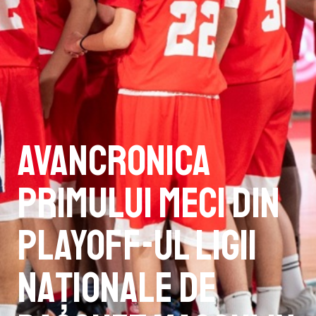
Avancronica
primului meci din
playoff-ul Ligii
Naționale de