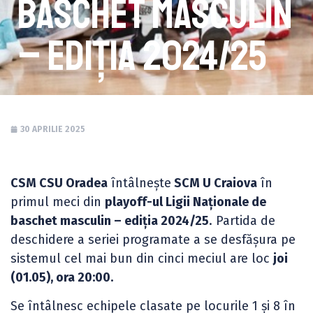
baschet masculin
– ediția 2024/25
30 APRILIE 2025
CSM CSU Oradea
întâlnește
SCM U Craiova
în
primul meci din
playoff-ul Ligii Naționale de
baschet masculin – ediția 2024/25
. Partida de
deschidere a seriei programate a se desfășura pe
sistemul cel mai bun din cinci meciul are loc
joi
(01.05), ora 20:00.
Se întâlnesc echipele clasate pe locurile 1 și 8 în