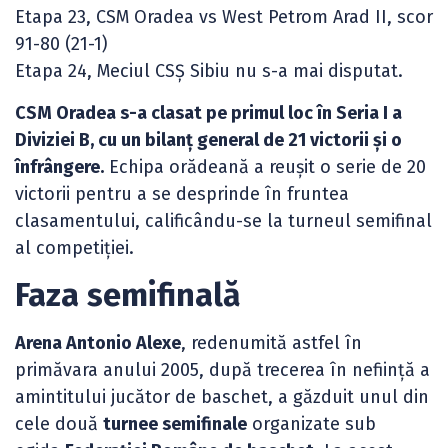
Etapa 23, CSM Oradea vs West Petrom Arad II, scor
91-80 (21-1)
Etapa 24, Meciul CSȘ Sibiu nu s-a mai disputat.
CSM Oradea s-a clasat pe primul loc în Seria I a
Diviziei B, cu un bilanț general de 21 victorii și o
înfrângere.
Echipa orădeană a reușit o serie de 20
victorii pentru a se desprinde în fruntea
clasamentului, calificându-se la turneul semifinal
al competiției.
Faza semifinală
Arena Antonio Alexe
, redenumită astfel în
primăvara anului 2005, după trecerea în neființă a
amintitului jucător de baschet, a găzduit unul din
cele două
turnee semifinale
organizate sub