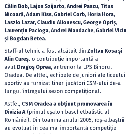
Călin Bob, Lajos Szijarto, Andrei Pascu, Titus
Nicoară, Adam Kiss, Gabriel Corb, Horia Hora,
Laszlo Lazar, Claudiu Alionescu, George Opriş,
Laurenţiu Pacioga, Andrei Mandache, Gabriel Viciu
și Bogdan Betea.
Staff-ul tehnic a fost alcătuit din
Zoltan Kosa și
Alin Cureș
. o contribuție importantă a
avut
Dragoș Oprea,
antrenor la LPS Bihorul
Oradea. De altfel, echipele de juniori ale liceului
sportiv au furnizat tineri jucători CSM-ului de-a
lungul întregului sezon competițional.
Astfel,
CSM Oradea a obținut promovarea în
Divizia A
(primul eșalon baschetbalistic al
României). Din toamna anului 2005, roș-albaștrii
au evoluat în cea mai importantă competiție