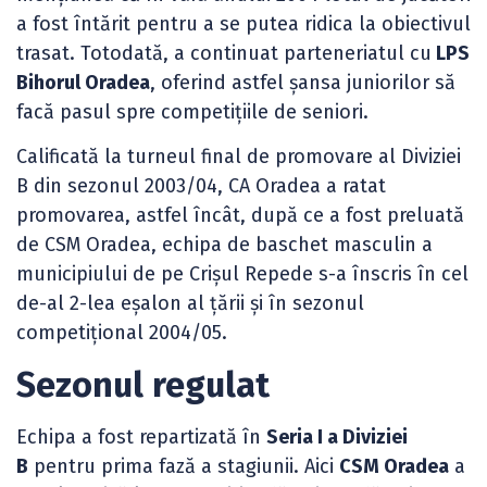
a fost întărit pentru a se putea ridica la obiectivul
trasat. Totodată, a continuat parteneriatul cu
LPS
Bihorul Oradea
, oferind astfel șansa juniorilor să
facă pasul spre competițiile de seniori.
Calificată la turneul final de promovare al Diviziei
B din sezonul 2003/04, CA Oradea a ratat
promovarea, astfel încât, după ce a fost preluată
de CSM Oradea, echipa de baschet masculin a
municipiului de pe Crișul Repede s-a înscris în cel
de-al 2-lea eșalon al țării și în sezonul
competițional 2004/05.
Sezonul regulat
Echipa a fost repartizată în
Seria I a Diviziei
B
pentru prima fază a stagiunii. Aici
CSM Oradea
a