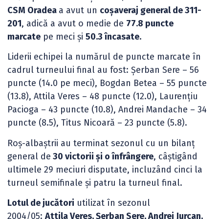
CSM Oradea
a avut un
coșaveraj general de 311-
201
, adică a avut o medie de
77.8 puncte
marcate
pe meci și
50.3 încasate.
Liderii echipei la numărul de puncte marcate în
cadrul turneului final au fost: Șerban Sere – 56
puncte (14.0 pe meci), Bogdan Betea – 55 puncte
(13.8), Attila Veres – 48 puncte (12.0), Laurențiu
Pacioga – 43 puncte (10.8), Andrei Mandache – 34
puncte (8.5), Titus Nicoară – 23 puncte (5.8).
Roș-albaștrii au terminat sezonul cu un bilanț
general de
30 victorii și o înfrângere
, câștigând
ultimele 29 meciuri disputate, incluzând cinci la
turneul semifinale și patru la turneul final.
Lotul de jucători
utilizat în sezonul
2004/05:
Attila Veres, Şerban Sere, Andrei Jurcan,