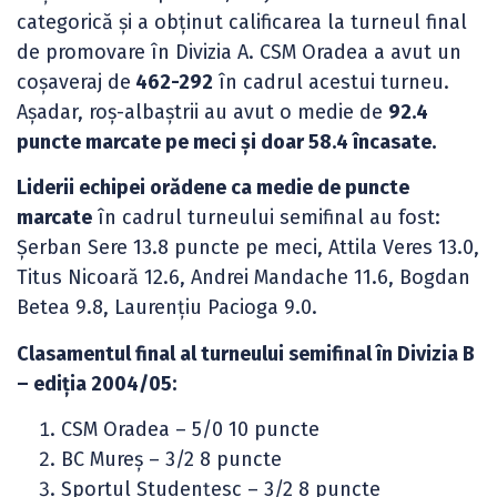
categorică și a obținut calificarea la turneul final
de promovare în Divizia A. CSM Oradea a avut un
coșaveraj de
462-292
în cadrul acestui turneu.
Așadar, roș-albaștrii au avut o medie de
92.4
puncte marcate pe meci și doar 58.4 încasate.
Liderii echipei orădene ca medie de puncte
marcate
în cadrul turneului semifinal au fost:
Șerban Sere 13.8 puncte pe meci, Attila Veres 13.0,
Titus Nicoară 12.6, Andrei Mandache 11.6, Bogdan
Betea 9.8, Laurențiu Pacioga 9.0.
Clasamentul final al turneului semifinal în Divizia B
– ediția 2004/05:
CSM Oradea – 5/0 10 puncte
BC Mureș – 3/2 8 puncte
Sportul Studențesc – 3/2 8 puncte