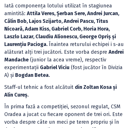
Iată componența lotului utilizat în stagiunea
amintită:
Attila Veres, Şerban Sere, Andrei Jurcan,
Călin Bob, Lajos Szijarto, Andrei Pascu, Titus
Nicoară, Adam Kiss, Gabriel Corb, Horia Hora,
Laszlo Lazar, Claudiu Alionescu, George Opriş şi
Laurenţiu Pacioga.
Înaintea returului echipei i s-au
alăturat alți trei jucători. Este vorba despre
Andrei
Mandache
(junior la acea vreme), respectiv
experimentații
Gabriel Viciu
(fost jucător în Divizia
A) și
Bogdan Betea.
Staff-ul tehnic a fost alcătuit
din Zoltan Kosa și
Alin Cureș
.
În prima fază a competiției, sezonul regulat, CSM
Oradea a jucat cu fiecare oponent de trei ori. Este
vorba despre câte un meci pe teren propriu și în