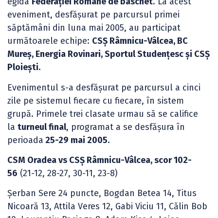
egida
Federației Române de baschet
. La acest
eveniment, desfășurat pe parcursul primei
săptămâni din luna mai 2005, au participat
următoarele echipe:
CSȘ Râmnicu-Vâlcea, BC
Mureș, Energia Rovinari, Sportul Studențesc și CSȘ
Ploiești.
Evenimentul s-a desfășurat pe parcursul a cinci
zile pe sistemul fiecare cu fiecare, în sistem
grupă. Primele trei clasate urmau să se califice
la
turneul final
, programat a se desfășura în
perioada
25-29 mai 2005.
CSM Oradea vs CSȘ Râmnicu-Vâlcea, scor 102-
56
(21-12, 28-27, 30-11, 23-8)
Șerban Sere 24 puncte, Bogdan Betea 14, Titus
Nicoară 13, Attila Veres 12, Gabi Viciu 11, Călin Bob