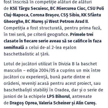
fost înscrisă în competiție alături de alături
de
KSE Târgu Secuiesc, BC Miercurea Ciuc, CSU Poli
Cluj-Napoca, Corona Braşov, CSŞ Sibiu, KK Sfântu
Gheorghe, BC Mureș și West Petrom Arad II
.
Competiția a fost structurată, pentru prima fază,
în trei serii, pe criterii geografice.
Primele trei
clasate în fiecare serie aveau să se califice în faza
semifinală
a celui de-al 2-lea eșalon
baschetbalistic al țării.
Lotul de jucători utilizat în Divizia B la baschet
masculin – ediția 2004/05 a cuprins un mix între
jucători cu experiență, bună parte dintre ei
orădeni, reveniți acasă pentru acest proiect, sau
baschetbaliști stabiliți în Oradea, dar și o serie de
juniori de la echipele
LPS Bihorul
, antrenate
de
Dragoș Oprea, Valeria Scheiner și Alin Cureș.