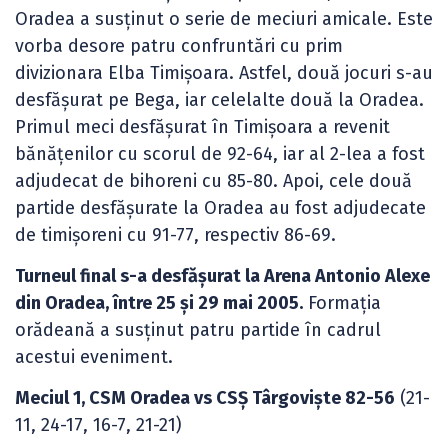
Oradea a susținut o serie de meciuri amicale. Este
vorba desore patru confruntări cu prim
divizionara Elba Timișoara. Astfel, două jocuri s-au
desfășurat pe Bega, iar celelalte două la Oradea.
Primul meci desfășurat în Timișoara a revenit
bănățenilor cu scorul de 92-64, iar al 2-lea a fost
adjudecat de bihoreni cu 85-80. Apoi, cele două
partide desfășurate la Oradea au fost adjudecate
de timișoreni cu 91-77, respectiv 86-69.
Turneul final s-a desfășurat la Arena Antonio Alexe
din Oradea, între 25 și 29 mai 2005.
Formația
orădeană a susținut patru partide în cadrul
acestui eveniment.
Meciul 1, CSM Oradea vs CSȘ Târgoviște 82-56
(21-
11, 24-17, 16-7, 21-21)