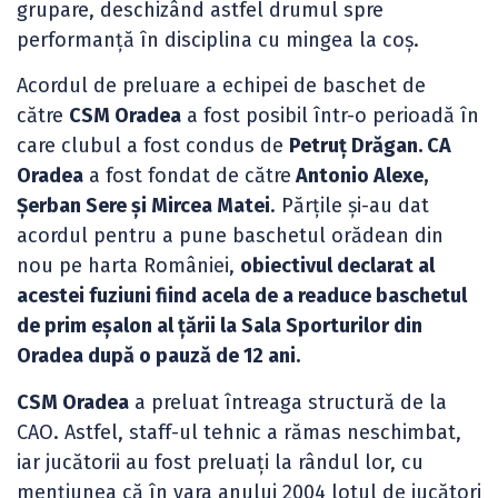
grupare, deschizând astfel drumul spre
performanță în disciplina cu mingea la coș.
Acordul de preluare a echipei de baschet de
către
CSM Oradea
a fost posibil într-o perioadă în
care clubul a fost condus de
Petruț Drăgan. CA
Oradea
a fost fondat de către
Antonio Alexe,
Șerban Sere și Mircea Matei
. Părțile și-au dat
acordul pentru a pune baschetul orădean din
nou pe harta României,
obiectivul declarat al
acestei fuziuni fiind acela de a readuce baschetul
de prim eșalon al țării la Sala Sporturilor din
Oradea după o pauză de 12 ani.
CSM Oradea
a preluat întreaga structură de la
CAO. Astfel, staff-ul tehnic a rămas neschimbat,
iar jucătorii au fost preluați la rândul lor, cu
mențiunea că în vara anului 2004 lotul de jucători