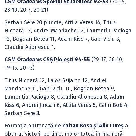
CSM Oradea vs Sportul Studenţesc 93-53
(30-15,
23-10, 20-7, 20-21)
Șerban Sere 20 puncte, Attila Veres 14, Titus
Nicoară 13, Andrei Mandache 12, Laurențiu Pacioga
12, Bogdan Betea 11, Adam Kiss 7, Gabi Viciu 3,
Claudiu Alionescu 1.
CSM Oradea vs CSŞ Ploieşti 94-55
(29-17, 26-10,
19-15, 20-13)
Titus Nicoară 12, Lajos Szijarto 12, Andrei
Mandache 11, Gabi Viciu 10, Bogdan Betea 9,
Laurențiu Pacioga 8, Claudiu Alionescu 8, Adam
Kiss 6, Andrei Jurcan 6, Attila Veres 5, Călin Bob 4,
Șerban Sere 3.
Formația antrenată de
Zoltan Kosa și Alin Cureș
a
obținut victorii pe linie, majoritatea în manieră