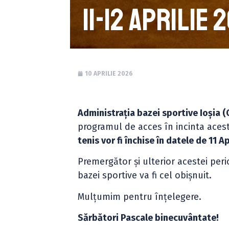
11-12 Aprilie 
10 APRILIE 2026
Administrația bazei sportive Ioșia 
programul de acces în incinta aceste
tenis vor fi închise în datele de 11 A
Premergător și ulterior acestei peri
bazei sportive va fi cel obișnuit.
Mulțumim pentru înțelegere.
Sărbători Pascale binecuvântate!