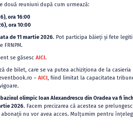
te pe două reuniuni după cum urmează:
6), ora 16:00
6), ora 10:00
data de 11 martie 2026
. Pot participa băieți și fete legit
ate FRNPM.
iment se găsesc
AICI
.
ă de bilet, care se va putea achiziționa de la casieria
//eventbook.ro –
AICI
, fiind limitat la capacitatea tribune
vigoare.
ă
bazinul olimpic Ioan Alexandrescu din Oradea va fi înch
artie 2026
. Facem precizarea că acestea se prelunges
 abonații nu vor avea acces. Mulțumim pentru înțeleg