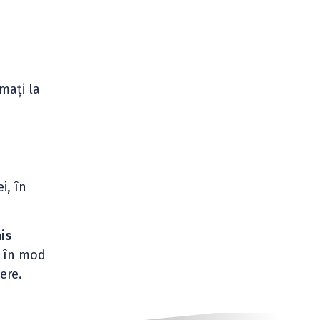
imați la
i, în
is
c în mod
ere.