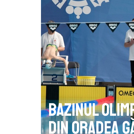
Bazinul olim
din Oradea g