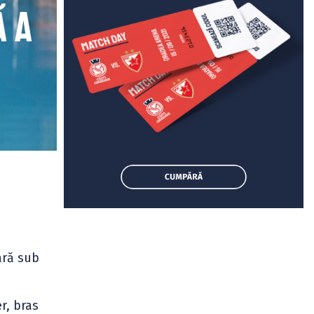
ă a
ară sub
r, bras