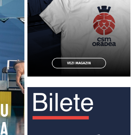
cu
da