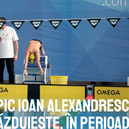
pic Ioan Alexandres
ăzduiește, în perioa