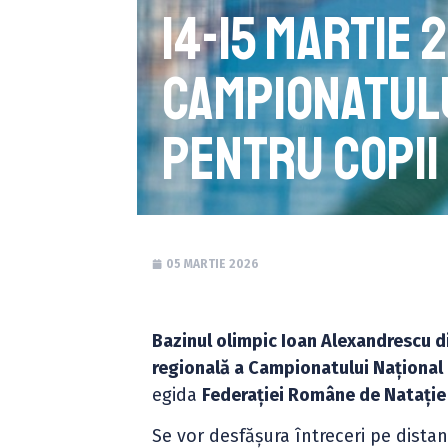
14-15 Martie 
Campionatulu
pentru copii (
05 MARTIE 2026
Bazinul olimpic Ioan Alexandrescu 
regională a Campionatului Național d
egida
Federației Române de Natație
Se vor desfășura întreceri pe distanț