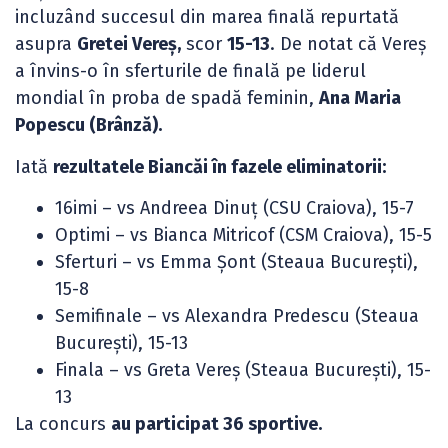
incluzând succesul din marea finală repurtată
asupra
Gretei Vereș,
scor
15-13
. De notat că Vereș
a învins-o în sferturile de finală pe liderul
mondial în proba de spadă feminin,
Ana Maria
Popescu (Brânză).
Iată
rezultatele Biancăi în fazele eliminatorii:
16imi – vs Andreea Dinuț (CSU Craiova), 15-7
Optimi – vs Bianca Mitricof (CSM Craiova), 15-5
Sferturi – vs Emma Șont (Steaua București),
15-8
Semifinale – vs Alexandra Predescu (Steaua
București), 15-13
Finala – vs Greta Vereș (Steaua București), 15-
13
La concurs
au participat 36 sportive.