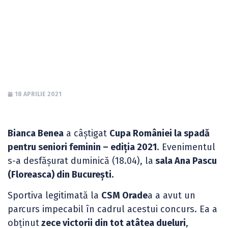
feminin – ediția
2021
18 APRILIE 2021
Bianca Benea
a câștigat
Cupa României la spadă
pentru seniori feminin – ediția 2021
. Evenimentul
s-a desfășurat duminică (18.04), la
sala Ana Pascu
(Floreasca) din București.
Sportiva legitimată la
CSM Orade
a a avut un
parcurs impecabil în cadrul acestui concurs. Ea a
obținut
zece victorii din tot atâtea dueluri
,