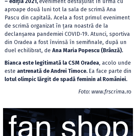
– ediția 2021,
eveniment desfășurat în urmă cu
aproape două luni tot la sala de scrimă Ana
Pascu din capitală. Acela a fost primul eveniment
de scrimă organizat în țara noastră de la
declanșarea pandemiei COVID-19. Atunci, sportiva
din Oradea a fost învinsă în semifinale, după un
duel echilibrat, de
Ana Maria Popescu (Brânză).
Bianca este legitimată la CSM Oradea
, acolo unde
este
antrenată de Andrei Timoce.
Ea face parte din
lotul olimpic lărgit de spadă feminin al României.
Foto: www.frscrim
a.ro