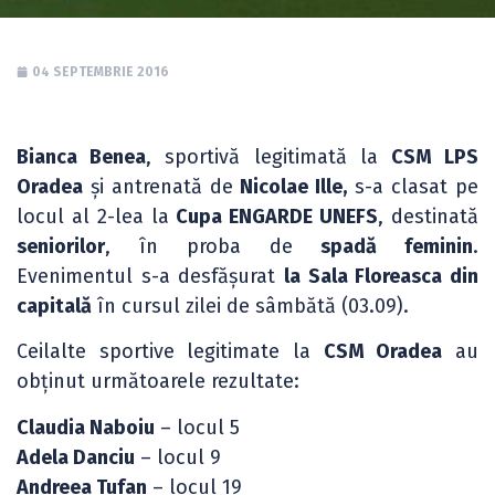
04 SEPTEMBRIE 2016
Bianca Benea
, sportivă legitimată la
CSM LPS
Oradea
și antrenată de
Nicolae Ille,
s-a clasat pe
locul al 2-lea la
Cupa ENGARDE UNEFS
, destinată
seniorilor
, în proba de
spadă feminin
.
Evenimentul s-a desfășurat
la Sala Floreasca din
capitală
în cursul zilei de sâmbătă (03.09).
Ceilalte sportive legitimate la
CSM Oradea
au
obținut următoarele rezultate:
Claudia Naboiu
– locul 5
Adela Danciu
– locul 9
Andreea Tufan
– locul 19