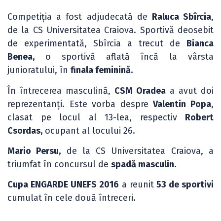
Competiția a fost adjudecată de
Raluca Sbîrcia
,
de la CS Universitatea Craiova. Sportivă deosebit
de experimentată, Sbîrcia a trecut de
Bianca
Benea,
o sportivă aflată încă la vârsta
junioratului, în
finala feminină.
În întrecerea masculină,
CSM Oradea
a avut doi
reprezentanți. Este vorba despre
Valentin Popa
,
clasat pe locul al 13-lea, respectiv
Robert
Csordas,
ocupant al locului 26.
Mario Persu,
de la CS Universitatea Craiova, a
triumfat în concursul de
spadă masculin.
Cupa ENGARDE UNEFS 2016
a reunit
53 de sportivi
cumulat în cele două întreceri.