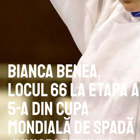
Bianca Benea,
locul 66 la etapa a
5-a din Cupa
Mondială de spadă