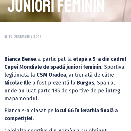
juniori feminin
16 DECEMBRIE 2017
Bianca Benea
a participat la
etapa a 5-a din cadrul
Cupei Mondiale de spadă juniori feminin
. Sportiva
legitimată la
CSM Oradea,
antrenată de către
Nicolae Ille
a fost prezentă la
Burgos
, Spania,
unde au luat parte 185 de sportive de pe întreg
mapamondul.
Bianca s-a clasat pe
locul 66 în ierarhia finală a
competiției.
Celelalte sportive din România au obținut