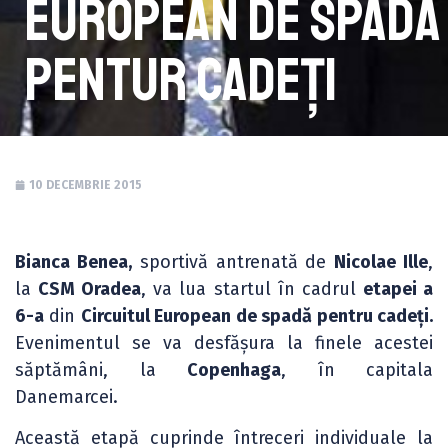
European de spadă
pentur cadeți
10 DECEMBRIE 2015
Bianca Benea,
sportivă antrenată de
Nicolae Ille
,
la
CSM Oradea
, va lua startul în cadrul
etapei a
6-a
din
Circuitul European de spadă pentru cadeți.
Evenimentul se va desfășura la finele acestei
săptămâni, la
Copenhaga
, în capitala
Danemarcei.
Această etapă cuprinde întreceri individuale la