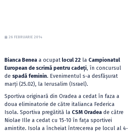
CE pentru cadeți
26 FEBRUARIE 2014
Bianca Benea
a ocupat
locul 22
la
Campionatul
European de scrimă pentru cadeți
, în concursul
de
spadă feminin
. Evenimentul s-a desfășurat
marți (25.02), la Ierusalim (Israel).
Sportiva originară din Oradea a cedat în faza a
doua eliminatorie de către italianca Federica
Isola. Sportiva pregătită la
CSM Oradea
de către
Niolae Ille a cedat cu 15-10 în fața sportivei
amintite. Isola a încheiat întrecerea pe locul al 4-