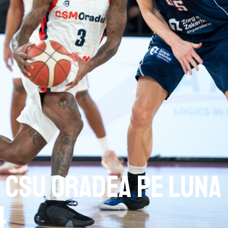
 CSU Oradea pe luna
4