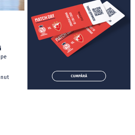
i
pe
inut