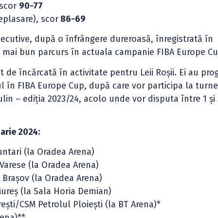
 scor
90-77
eplasare), scor
86-69
secutive, după o înfrângere dureroasă, înregistrată în
el mai bun parcurs în actuala campanie FIBA Europe Cu
 de încărcată în activitate pentru Leii Roșii. Ei au pr
l în FIBA Europe Cup, după care vor participa la turne
in – ediția 2023/24, acolo unde vor disputa între 1 și 
arie 2024:
untari (la Oradea Arena)
 Varese (la Oradea Arena)
a Brașov (la Oradea Arena)
Mureș (la Sala Horia Demian)
rești/CSM Petrolul Ploiești (la BT Arena)*
rena)**