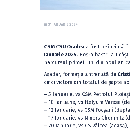
31 IANUARIE 2024
CSM CSU Oradea
a fost neînvinsă 
Ianuarie 2024
. Roș-albaștrii au câșt
parcursul primei luni din noul an ca
Așadar, formația antrenată de
Crist
cinci victorii din totalul de șapte apa
– 5 Ianuarie, vs CSM Petrolul Ploieș
– 10 Ianuarie, vs Itelyum Varese (de
– 12 Ianuarie, vs CSM Focșani (depla
– 17 Ianuarie, vs Niners Chemnitz (
– 20 Ianuarie, vs CS Vâlcea (acasă),