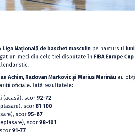
în
Liga Națională de baschet masculin
pe parcursul
luni
igat un meci din cele trei disputate în
FIBA Europe Cup
lendaristic.
ian Achim, Radovan Markovic și Marius Marinău
au obț
riții oficiale. Iată rezultatele:
ti (acasă), scor
92-72
plasare), scor
81-100
sare), scor
95-67
deplasare), scor
98-101
 scor
91-77