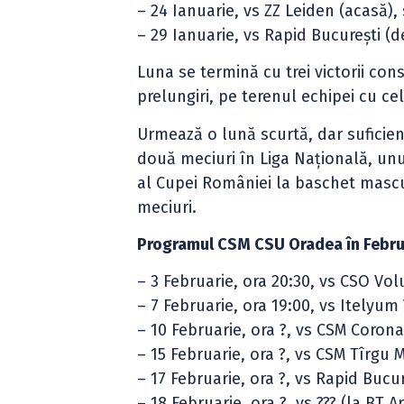
– 24 Ianuarie, vs ZZ Leiden (acasă),
– 29 Ianuarie, vs Rapid București (d
Luna se termină cu trei victorii con
prelungiri, pe terenul echipei cu c
Urmează o lună scurtă, dar suficient
două meciuri în Liga Națională, unu
al Cupei României la baschet mascul
meciuri.
Programul CSM CSU Oradea în Febru
– 3 Februarie, ora 20:30, vs CSO Vol
– 7 Februarie, ora 19:00, vs Itelyum
– 10 Februarie, ora ?, vs CSM Coron
– 15 Februarie, ora ?, vs CSM Tîrgu 
– 17 Februarie, ora ?, vs Rapid Bucu
– 18 Februarie, ora ?, vs ??? (la BT A