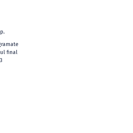
p.
ogramate
ul final
3