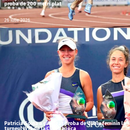
proba de 200 metri plat
26 iulie 2026
Patricia Goina a câștigat proba de dublu feminin la
turneul W15 de la Cluj-Napoca