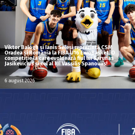
Viktor Balogh și Ianis Seleși reprezintă CSM
Oradea și România la FIBA U16 EuroBasket. O
competiție la care evoluează fiul lui Sarunas
Jasikevicius și cel al lui Vassilis Spanoulis!
6 august 2026