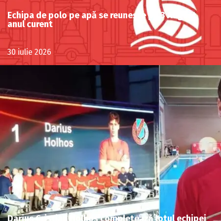
Echipa de polo pe apă se reunește pe 3 August
anul curent
30 iulie 2026
Darius Cristian Holhoș completează lotul echipei