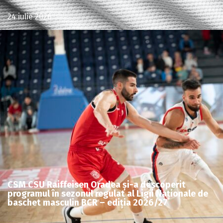
24 iulie 2026
CSM CSU Raiffeisen Oradea și-a descoperit
programul în sezonul regulat al Ligii Naționale de
baschet masculin BCR – ediția 2026/27