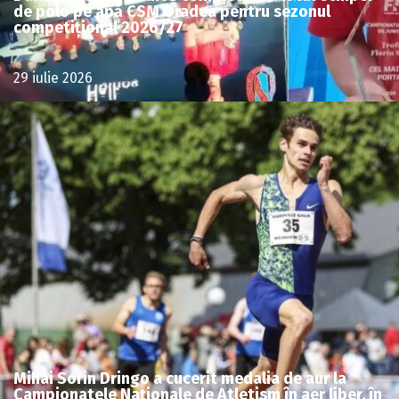
de polo pe apă CSM Oradea pentru sezonul
competițional 2026/27
29 iulie 2026
Mihai Sorin Dringo a cucerit medalia de aur la
Campionatele Naționale de Atletism în aer liber, în