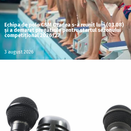
Echipa de polo CSM Oradea s-a reunit luni (03.08)
și a demarat pregătirile pentru startul sezonului
competițional 2026/27
3 august 2026