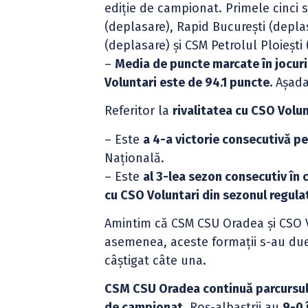
ediție de campionat. Primele cinci 
(deplasare), Rapid București (depla
(deplasare) și CSM Petrolul Ploiești
–
Media de puncte marcate în jocuri
Voluntari este de 94.1 puncte.
Așada
Referitor la
rivalitatea cu CSO Volun
– Este
a 4-a victorie consecutivă p
Națională.
– Este
al 3-lea sezon consecutiv în
cu CSO Voluntari din sezonul regulat
Amintim că CSM CSU Oradea și CSO Vo
asemenea, aceste formații s-au duel
câștigat câte una.
CSM CSU Oradea continuă parcursul i
de campionat
. Roș-albaștrii au
9-0 