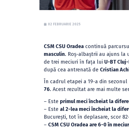
02 FEBRUARIE 2025
CSM CSU Oradea
continuă parcursul
masculin
. Roș-albaștrii au ajuns la
de trei meciuri în fața lui
U-BT Cluj
după cea antrenată de
Cristian Ach
În cadrul etapei a 19-a din sezonul
76
. Acest rezultat are mai multe semn
– Este
primul meci încheiat la difer
– Este
al 2-lea meci încheiat la dife
București, tot în deplasare, scor 82
–
CSM CSU Oradea are 6-0 în meciuri