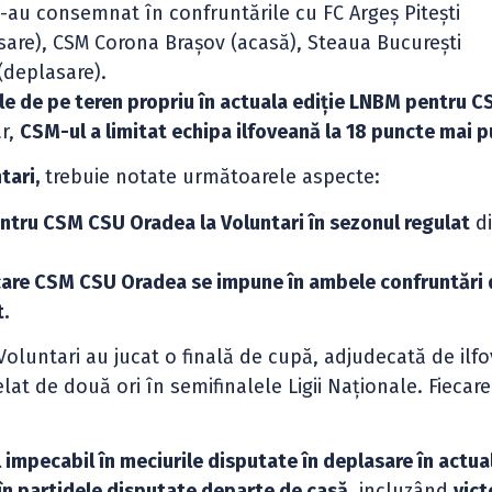
s-au consemnat în confruntările cu FC Argeș Pitești
sare), CSM Corona Brașov (acasă), Steaua București
 (deplasare).
le de pe teren propriu în actuala ediție LNBM pentru C
r,
CSM-ul a limitat echipa ilfoveană la 18 puncte mai p
tari,
trebuie notate următoarele aspecte:
entru CSM CSU Oradea la Voluntari în sezonul regulat
di
 care CSM CSU Oradea se impune în ambele confruntări 
.
luntari au jucat o finală de cupă, adjudecată de ilfo
at de două ori în semifinalele Ligii Naționale. Fiecare
mpecabil în meciurile disputate în deplasare în actual
în partidele disputate departe de casă
, incluzând
vict