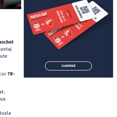
baschet
vantaj
dute
cor
78-
at.
aua
tuala