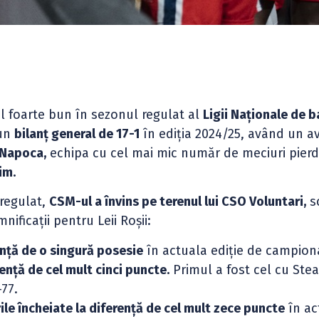
 foarte bun în sezonul regulat al
Ligii Naționale de 
 un
bilanț general de 17-1
în ediția 2024/25, având un a
-Napoca,
echipa cu cel mai mic număr de meciuri pier
im.
 regulat,
CSM-ul a învins pe terenul lui CSO Voluntari,
s
ificații pentru Leii Roșii:
ență de o singură posesie
în actuala ediție de campion
rență de cel mult cinci puncte.
Primul a fost cel cu Ste
-77.
le încheiate la diferență de cel mult zece puncte
în ac