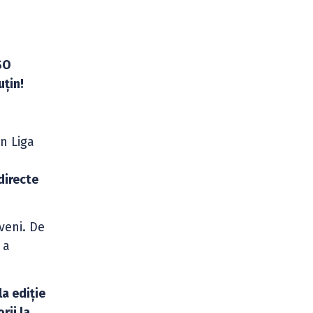
SO
uțin!
n Liga
directe
veni. De
 a
a ediție
orii la