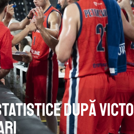
statistice după victo
ari