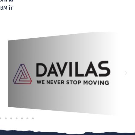
NBM în