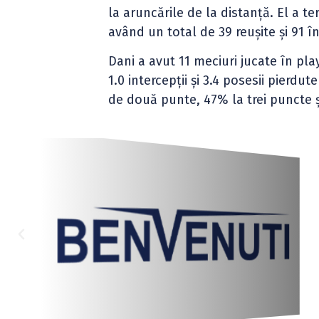
la aruncările de la distanță. El a 
având un total de 39 reușite și 91 î
Dani a avut 11 meciuri jucate în play
1.0 intercepții și 3.4 posesii pierdu
de două punte, 47% la trei puncte și