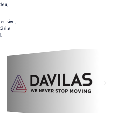
edeu,
ecisive,
cările
i.