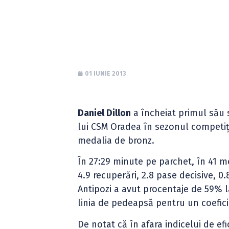
Dillon
01 IUNIE 2013
Daniel Dillon
a încheiat primul său s
lui CSM Oradea în sezonul competiți
medalia de bronz.
În 27:29 minute pe parchet, în 41 me
4.9 recuperări, 2.8 pase decisive, 0.8
Antipozi a avut procentaje de 59% l
linia de pedeapsă pentru un coeficie
De notat că în afara indicelui de efi