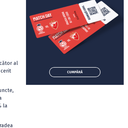
cător al
cerit
uncte,
a
% la
Oradea