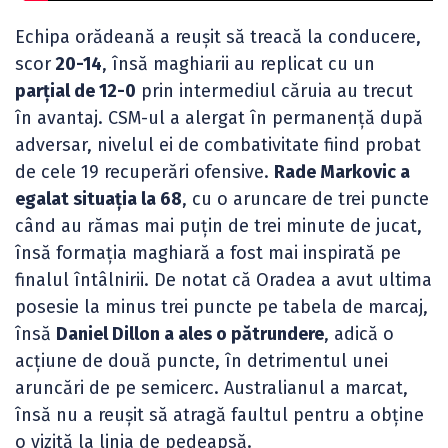
Echipa orădeană a reușit să treacă la conducere,
scor
20-14
, însă maghiarii au replicat cu un
parțial de 12-0
prin intermediul căruia au trecut
în avantaj. CSM-ul a alergat în permanență după
adversar, nivelul ei de combativitate fiind probat
de cele 19 recuperări ofensive.
Rade Markovic a
egalat situația la 68
, cu o aruncare de trei puncte
când au rămas mai puțin de trei minute de jucat,
însă formația maghiară a fost mai inspirată pe
finalul întâlnirii. De notat că Oradea a avut ultima
posesie la minus trei puncte pe tabela de marcaj,
însă
Daniel Dillon a ales o pătrundere
, adică o
acțiune de două puncte, în detrimentul unei
aruncări de pe semicerc. Australianul a marcat,
însă nu a reușit să atragă faultul pentru a obține
o vizită la linia de pedeapsă.