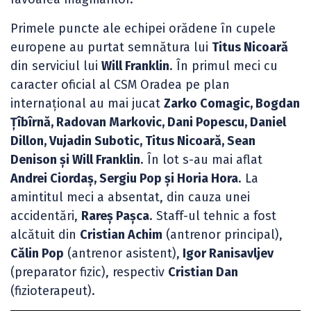
Primele puncte ale echipei orădene în cupele
europene au purtat semnătura lui
Titus Nicoară
din serviciul lui
Will Franklin
. În primul meci cu
caracter oficial al CSM Oradea pe plan
internațional au mai jucat
Zarko Comagic, Bogdan
Țîbîrnă, Radovan Markovic, Dani Popescu, Daniel
Dillon, Vujadin Subotic, Titus Nicoară, Sean
Denison și Will Franklin
. În lot s-au mai aflat
Andrei Ciordaș, Sergiu Pop și Horia Hora
. La
amintitul meci a absentat, din cauza unei
accidentări,
Rareș Pașca
. Staff-ul tehnic a fost
alcătuit din
Cristian Achim
(antrenor principal),
Călin Pop
(antrenor asistent),
Igor Ranisavljev
(preparator fizic), respectiv
Cristian Dan
(fizioterapeut).