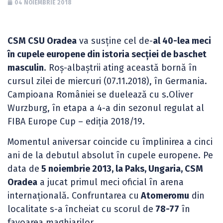
04 NOIEMBRIE 2018
CSM CSU Oradea
va susține cel de-
al 40-lea meci
în cupele europene din istoria secției de baschet
masculin
. Roș-albaștrii ating această bornă în
cursul zilei de miercuri (07.11.2018), în Germania.
Campioana României se duelează cu s.Oliver
Wurzburg, în etapa a 4-a din sezonul regulat al
FIBA Europe Cup – ediția 2018/19.
Momentul aniversar coincide cu împlinirea a cinci
ani de la debutul absolut în cupele europene. Pe
data de
5 noiembrie 2013, la Paks, Ungaria, CSM
Oradea
a jucat primul meci oficial în arena
internațională. Confruntarea cu
Atomeromu
din
localitate s-a încheiat cu scorul de
78-77
în
favoarea maghiarilor.