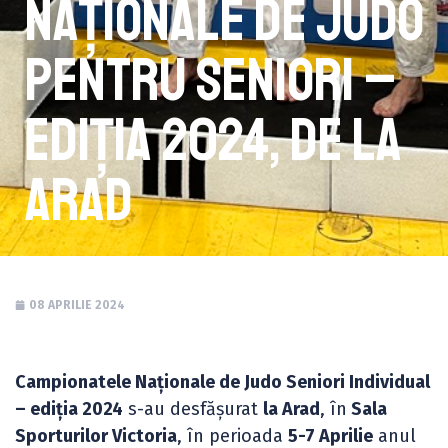
Naționale de Judo
pentru seniori –
ediția 2024, de la
Arad
08 APRILIE 2024
Campionatele Naționale de Judo Seniori Individual
– ediția 2024
s-au desfășurat
la Arad
, în
Sala
Sporturilor Victoria
, în perioada
5-7 Aprilie
anul