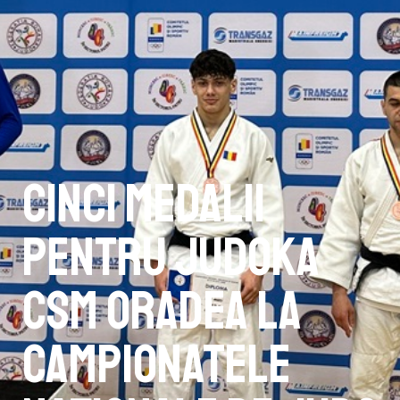
Cinci medalii
pentru judoka
CSM Oradea la
Campionatele