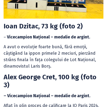
Ioan Dzitac, 73 kg (foto 2)
–
Vicecampion Național – medalie de argint.
A avut o evoluție foarte bună, fără emoții,
câștigând la ippon primele 2 meciuri, pierzând
strâns finala în fața colegului de Lot Național,
dinamovistul Laris Borș.
Alex George Cret, 100 kg (foto
3)
– Vicecampion Național – medalie de argint.
Aflat în plin proces de calificare la JO Paris 2024,