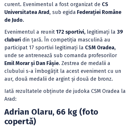
curent. Evenimentul a fost organizat de
CS
Universitatea Arad
, sub egida
Federației Române
de Judo.
Evenimentul a reunit
172 sportivi,
legitimați la
39
cluburi
din țară. În competiția masculină au
participat 17 sportivi legitimați la
CSM Oradea,
unde se antrenează sub comanda profesorilor
Emil Morar și Dan Fâșie
. Zestrea de medalii a
clubului s-a îmbogățit la acest eveniment cu un
aur, două medalii de argint și două de bronz.
Iată rezultatele obținute de judoka CSM Oradea la
Arad:
Adrian Olaru, 66 kg (foto
copertă)