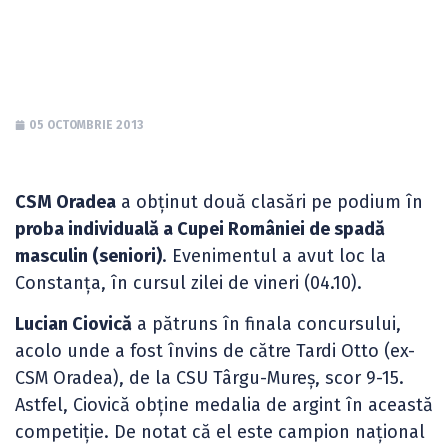
de spadă masculin
05 OCTOMBRIE 2013
CSM Oradea
a obținut două clasări pe podium în
proba individuală a Cupei României de spadă
masculin (seniori)
. Evenimentul a avut loc la
Constanța, în cursul zilei de vineri (04.10).
Lucian Ciovică
a pătruns în finala concursului,
acolo unde a fost învins de către Tardi Otto (ex-
CSM Oradea), de la CSU Târgu-Mureș, scor 9-15.
Astfel, Ciovică obține medalia de argint în această
competiție. De notat că el este campion național