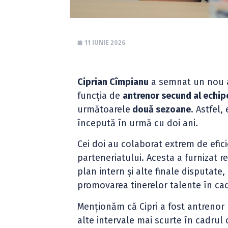
11 IUNIE 2026
Ciprian Cîmpianu
a semnat un nou 
funcția de
antrenor secund al echipe
următoarele
două sezoane
. Astfel
începută în urmă cu doi ani.
Cei doi au colaborat extrem de efic
parteneriatului. Acesta a furnizat r
plan intern și alte finale disputate
promovarea tinerelor talente în cad
Menționăm că Cipri a fost antrenor 
alte intervale mai scurte în cadrul 