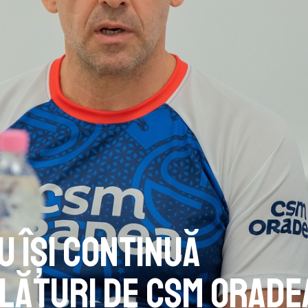
u își continuă
alături de CSM Orade