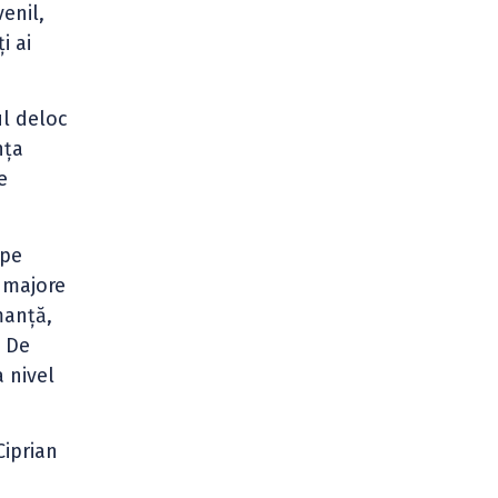
enil,
i ai
ul deloc
nța
e
 pe
 majore
manță,
. De
a nivel
Ciprian