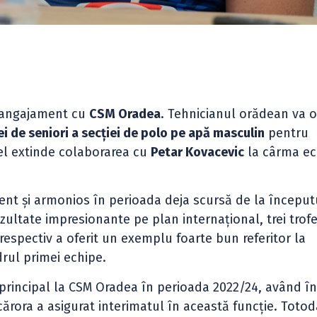
angajament cu
CSM Oradea
. Tehnicianul orădean va 
i de seniori a secției de polo pe apă masculin
pentru
, el extinde colaborarea cu
Petar Kovacevic
la cârma ec
ient și armonios în perioada deja scursă de la început
ezultate impresionante pe plan internațional, trei trof
, respectiv a oferit un exemplu foarte bun referitor la
rul primei echipe.
principal la CSM Oradea în perioada 2022/24, având în
cărora a asigurat interimatul în această funcție. Totod