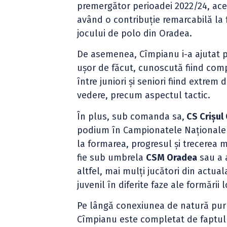
premergător perioadei 2022/24, aces
având o contribuție remarcabilă la 
jocului de polo din Oradea.
De asemenea, Cîmpianu i-a ajutat pe
ușor de făcut, cunoscută fiind comp
între juniori și seniori fiind extrem
vedere, precum aspectul tactic.
În plus, sub comanda sa,
CS Crișul
podium în Campionatele Naționale d
la formarea, progresul și trecerea m
fie sub umbrela
CSM Oradea
sau a 
altfel, mai mulți jucători din actua
juvenil în diferite faze ale formării 
Pe lângă conexiunea de natură pur s
Cîmpianu este completat de faptul c