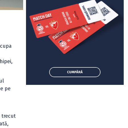
ocupa
hipei,
ul
ee pe
 trecut
ată,