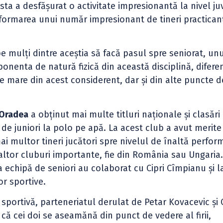
ta a desfășurat o activitate impresionantă la nivel juv
formarea unui număr impresionant de tineri practicanț
 mulți dintre aceștia să facă pasul spre seniorat, un
onenta de natură fizică din această disciplină, difere
 de mare din acest considerent, dar și din alte puncte d
 Oradea
a obținut mai multe titluri naționale și clasări
e juniori la polo pe apă. La acest club a avut merite
ai multor tineri jucători spre nivelul de înaltă perfor
altor cluburi importante, fie din România sau Ungaria
la echipă de seniori au colaborat cu Cipri Cîmpianu și l
lor sportive.
portivă, parteneriatul derulat de Petar Kovacevic și 
ă cei doi se aseamănă din punct de vedere al firii,