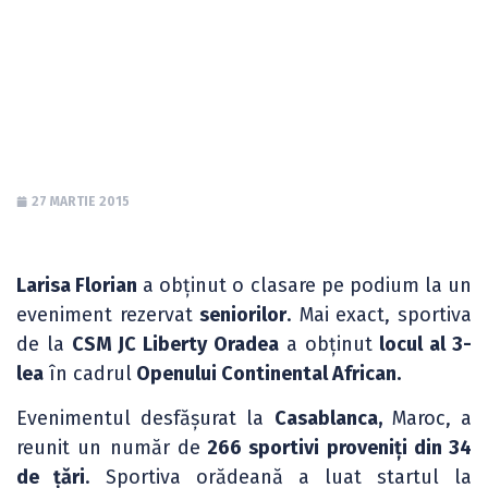
Continental
African
27 MARTIE 2015
Larisa Florian
a obținut o clasare pe podium la un
eveniment rezervat
seniorilor
. Mai exact, sportiva
de la
CSM JC Liberty Oradea
a obținut
locul al 3-
lea
în cadrul
Openului Continental African.
Evenimentul desfășurat la
Casablanca,
Maroc, a
reunit un număr de
266 sportivi proveniți din 34
de țări
. Sportiva orădeană a luat startul la