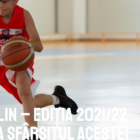
in – ediția 2021/22
 sfârșitul acestei