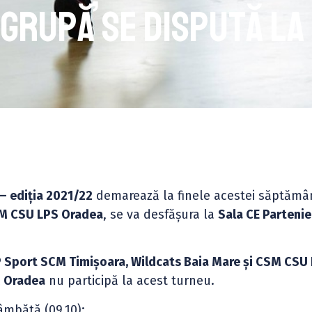
 grupă se dispută la
– ediția 2021/22
demarează la finele acestei săptămân
M CSU LPS Oradea
, se va desfășura la
Sala CE Parteni
 Sport SCM Timișoara, Wildcats Baia Mare și CSM CSU
M Oradea
nu participă la acest turneu.
âmbătă (09.10):