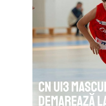
CN U13 Mascul
demarează la