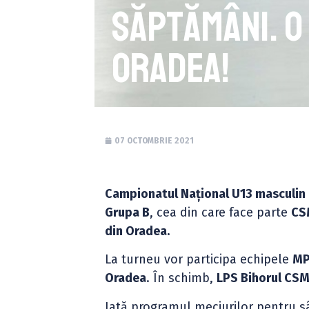
săptămâni. O
Oradea!
07 OCTOMBRIE 2021
Campionatul Național U13 masculin 
Grupa B
, cea din care face parte
CS
din Oradea.
La turneu vor participa echipele
MP
Oradea
. În schimb,
LPS Bihorul CS
Iată programul meciurilor pentru s