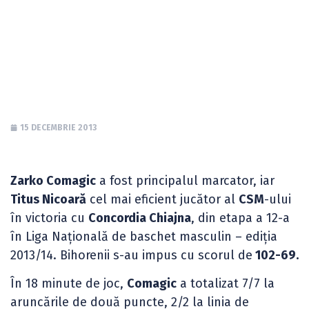
în victoria cu
Chiajna
15 DECEMBRIE 2013
Zarko Comagic
a fost principalul marcator, iar
Titus Nicoară
cel mai eficient jucător al
CSM
-ului
în victoria cu
Concordia Chiajna
, din etapa a 12-a
în Liga Națională de baschet masculin – ediția
2013/14. Bihorenii s-au impus cu scorul de
102-69.
În 18 minute de joc,
Comagic
a totalizat 7/7 la
aruncările de două puncte, 2/2 la linia de