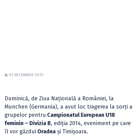
feminin – Divizia B,
de la Oradea și
Timișoara
01 DECEMBRIE 2013
Duminică, de Ziua Națională a României, la
Munchen (Germania), a avut loc tragerea la sorți a
grupelor pentru
Campionatul European U18
feminin – Divizia B
, ediția 2014, eveniment pe care
îl vor găzdui
Oradea
și Timișoara.