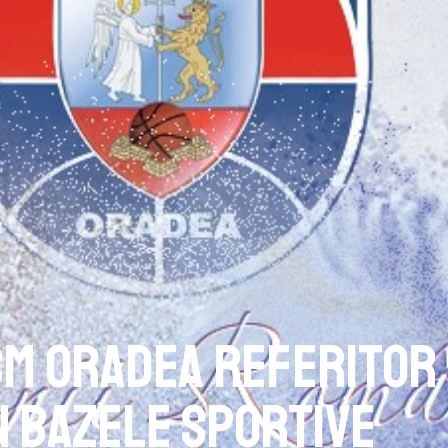
M Oradea referitor
în bazele sportive