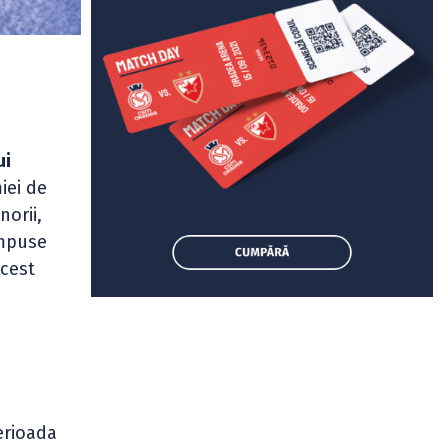
ui
iei de
norii,
impuse
cest
erioada