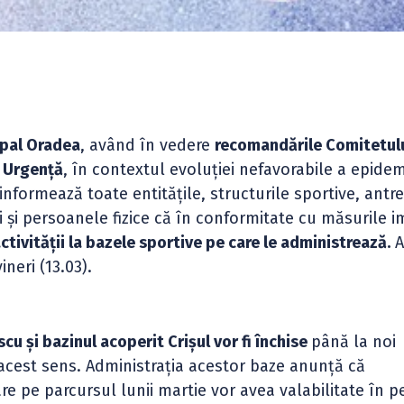
ipal Oradea
, având în vedere
recomandările Comitetul
e Urgență
, în contextul evoluției nefavorabile a epidem
informează toate entitățile, structurile sportive, antre
anți și persoanele fizice că în conformitate cu măsurile 
tivității la bazele sportive pe care le administrează.
A
neri (13.03).
cu și bazinul acoperit Crișul vor fi închise
până la noi
n acest sens. Administrația acestor baze anunță că
e pe parcursul lunii martie vor avea valabilitate în p