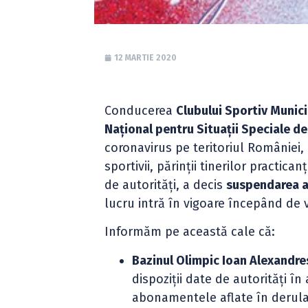
12 MARTIE 2020
Conducerea
Clubului Sportiv Munic
Național pentru Situații Speciale d
coronavirus pe teritoriul României, 
sportivii, părinții tinerilor practic
de autorități, a decis
suspendarea ac
lucru intră în vigoare începând de vi
Informăm pe această cale că:
Bazinul Olimpic Ioan Alexandres
dispoziții date de autorități î
abonamentele aflate în derular