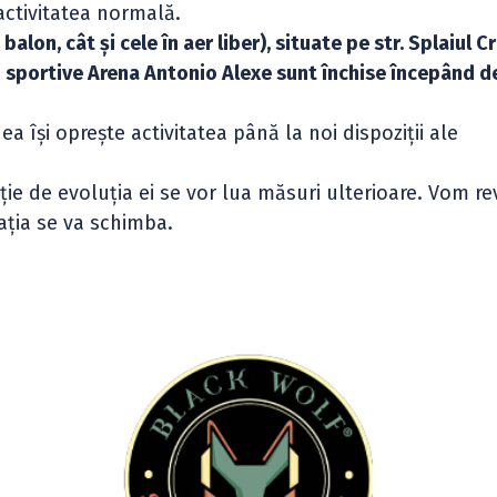
activitatea normală.
balon, cât și cele în aer liber), situate pe str. Splaiul C
ei sportive Arena Antonio Alexe sunt închise începând de
ea își oprește activitatea până la noi dispoziții ale
cție de evoluția ei se vor lua măsuri ulterioare. Vom re
ația se va schimba.