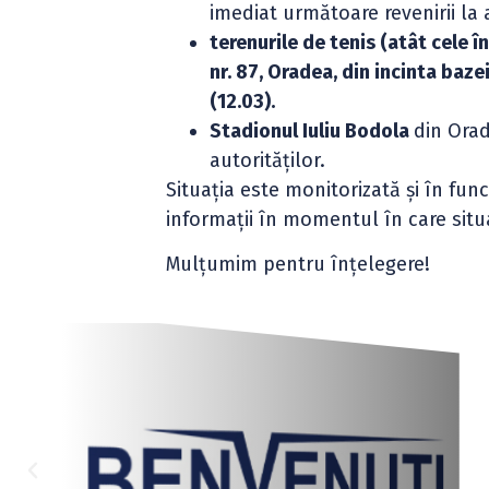
imediat următoare revenirii la 
terenurile de tenis (atât cele în 
nr. 87, Oradea, din incinta baz
(12.03).
Stadionul Iuliu Bodola
din Orad
autorităților.
Situația este monitorizată și în fun
informații în momentul în care situ
Mulțumim pentru înțelegere!