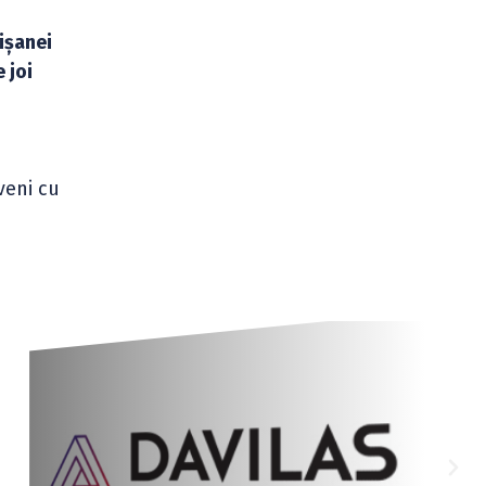
rișanei
 joi
veni cu