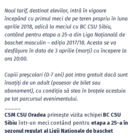
Noul tarif, destinat elevilor, intră în vigoare
începând cu primul meci de pe teren propriu în luna
aprilie 2018, adică la meciul cu BC CSU Sibiu,
contând pentru etapa a 25-a din Liga Națională de
baschet masculin – ediția 2017/18. Acesta se va
desfășura în data de 3 aprilie (marți) cu începere la
ora 20:00.
Copiii preșcolari (0-7 ani) pot intra gratuit dacă sunt
însoțiți de un adult (posesor de bilet sau
abonament), cu condiția să stea în brațele acestuia
pe tot parcursul evenimentului.
_____
CSM CSU Oradea
primește vizita echipei
BC CSU
Sibiu
într-un meci contând pentru
etapa a 25-a în
sezonul regulat al Ligii Naționale de baschet