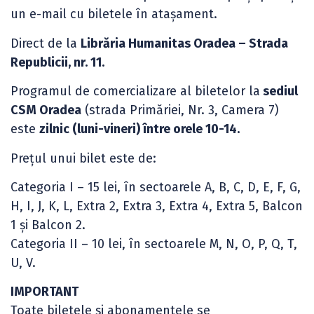
un e-mail cu biletele în atașament.
Direct de la
Librăria Humanitas Oradea – Strada
Republicii, nr. 11.
Programul de comercializare al biletelor la
sediul
CSM Oradea
(strada Primăriei, Nr. 3, Camera 7)
este
zilnic (luni-vineri) între orele 10-14.
Prețul unui bilet este de:
Categoria I – 15 lei, în sectoarele A, B, C, D, E, F, G,
H, I, J, K, L, Extra 2, Extra 3, Extra 4, Extra 5, Balcon
1 și Balcon 2.
Categoria II – 10 lei, în sectoarele M, N, O, P, Q, T,
U, V.
IMPORTANT
Toate biletele și abonamentele se