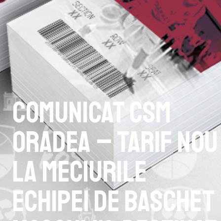
Comunicat CSM
Oradea – Tarif nou
la meciurile
echipei de baschet