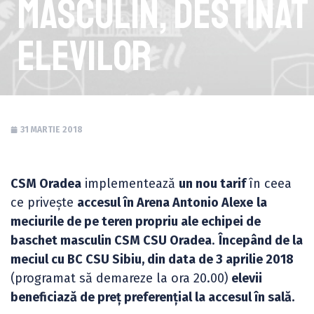
masculin, destinat
elevilor
31 MARTIE 2018
CSM Oradea
implementează
un nou tarif
în ceea
ce privește
accesul în Arena Antonio Alexe
la
meciurile de pe teren propriu ale echipei de
baschet masculin CSM CSU Oradea
.
Începând de la
meciul cu BC CSU Sibiu, din data de 3 aprilie 2018
(programat să demareze la ora 20.00)
elevii
beneficiază de preț preferențial la accesul în sală.