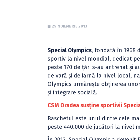
29 NOIEMBRIE 2013
Special Olympics
, fondată în 1968 
sportiv la nivel mondial, dedicat pe
peste 170 de ţări s-au antrenat şi a
de vară şi de iarnă la nivel local, n
Olympics urmăreşte obţinerea unor 
şi integrare socială.
CSM Oradea susține sportivii Speci
Baschetul este unul dintre cele mai
peste 440.000 de jucători la nivel 
În 2012, Special Olympic a devenit 