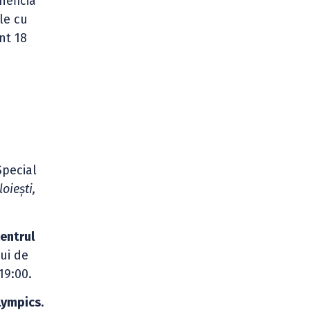
neficia
le cu
nt 18
i
Special
oiești,
entrul
ui de
19:00.
Olympics
.