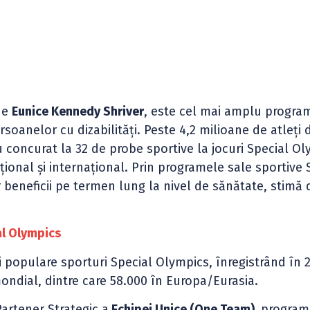
de
Eunice Kennedy Shriver
, este cel mai amplu progra
rsoanelor cu dizabilităţi. Peste 4,2 milioane de atleţi 
u concurat la 32 de probe sportive la jocuri Special O
aţional şi internaţional. Prin programele sale sportive 
beneficii pe termen lung la nivel de sănătate, stimă 
al Olympics
 populare sporturi Special Olympics, înregistrând în 
mondial, dintre care 58.000 în Europa/Eurasia.
Partener Strategic a
Echipei Unice (One Team),
program