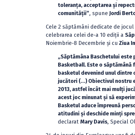
toleranţa, acceptarea şi repect
comunităţii”
, spune
Jordi Ber
Cele 2 săptămâni dedicate de jocul 
celebrarea celei de-a 10 ediţii a
Săp
Noiembrie-8 Decembrie şi cu
Ziua In
„Săptămâna Baschetului este po
Basketball. Este o săptămână f
basketul devenind unul dintre c
jucători (…) Obiectivul nostru
2013, astfel încât mai mulţi jucă
acest joc minunat şi să experim
Basketul aduce împreună persoan
atitudini şi deschide minţi spre
declarat
Mary Davis
, Special 