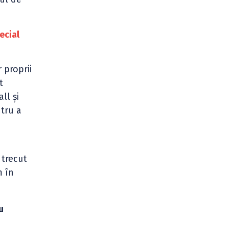
ecial
 proprii
t
ll şi
ntru a
 trecut
m în
u