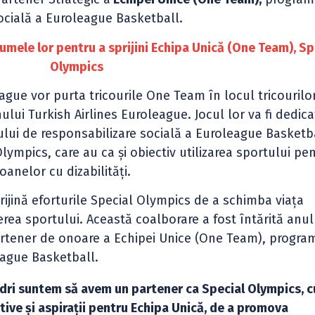
ocială a Euroleague Basketball.
umele lor pentru a sprijini Echipa Unică (One Team), Sp
Olympics
eague vor purta tricourile One Team în locul tricourilor
ului Turkish Airlines Euroleague. Jocul lor va fi dedica
lui de responsabilizare socială a Euroleague Basketba
lympics, care au ca şi obiectiv utilizarea sportului pe
anelor cu dizabilităţi.
ijină eforturile Special Olympics de a schimba viaţa
erea sportului. Această coalborare a fost întărită anul
rtener de onoare a Echipei Unice (One Team), progra
eague Basketball.
ândri suntem să avem un partener ca Special Olympics, c
ive şi aspiraţii pentru Echipa Unică, de a promova