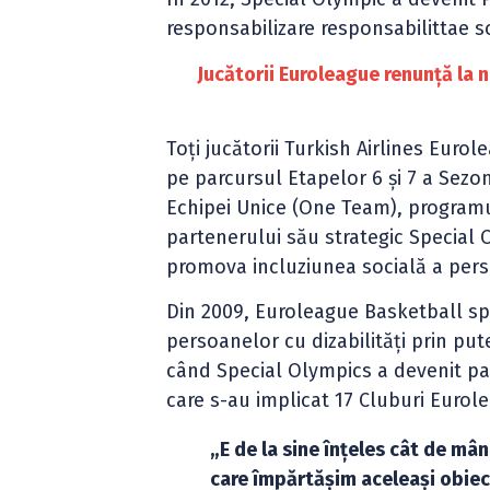
responsabilizare responsabilittae s
Jucătorii Euroleague renunţă la n
Toţi jucătorii Turkish Airlines Eurol
pe parcursul Etapelor 6 şi 7 a Sezon
Echipei Unice (One Team), programu
partenerului său strategic Special O
promova incluziunea socială a perso
Din 2009, Euroleague Basketball spr
persoanelor cu dizabilităţi prin put
când Special Olympics a devenit pa
care s-au implicat 17 Cluburi Eurol
„E de la sine înţeles cât de m
care împărtăşim aceleaşi obiect