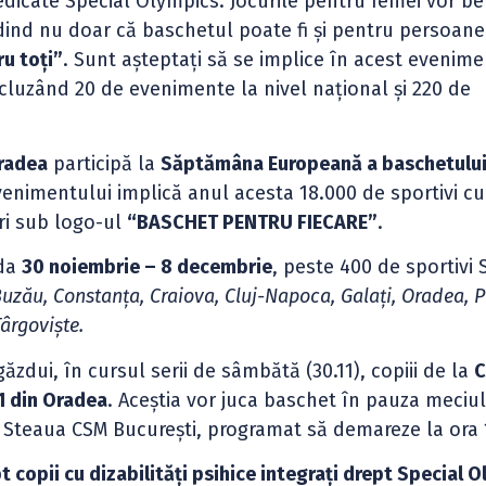
edicate Special Olympics. Jocurile pentru femei vor be
ind nu doar că baschetul poate fi şi pentru persoane
u toţi”
. Sunt aşteptaţi să se implice în acest evenime
incluzând 20 de evenimente la nivel naţional şi 220 de
radea
participă la
Săptămâna Europeană a baschetulu
venimentului implică anul acesta 18.000 de sportivi cu
ări sub logo-ul
“BASCHET PENTRU FIECARE”
.
ada
30 noiembrie – 8 decembrie
, peste 400 de sportivi 
Buzău, Constanța, Craiova, Cluj-Napoca, Galați, Oradea, Pl
Târgoviște.
zdui, în cursul serii de sâmbătă (30.11), copiii de la
C
 1 din Oradea
. Aceștia vor juca baschet în pauza meciul
i Steaua CSM București, programat să demareze la ora 
t copii cu dizabilități psihice integrați drept Special 