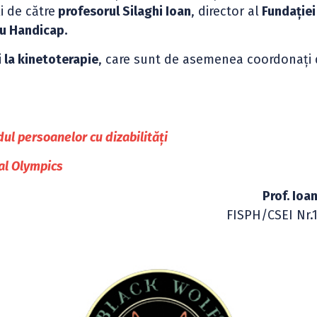
i de către
profesorul Silaghi Ioan
, director al
Fundației
cu Handicap.
 la kinetoterapie
, care sunt de asemenea coordonați 
dul persoanelor cu dizabilități
al Olympics
Prof. Ioan
FISPH/CSEI Nr.