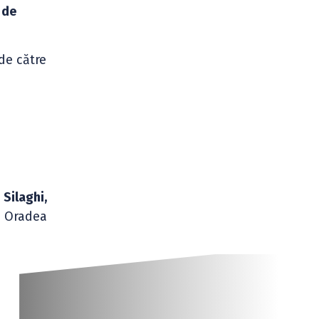
 de
de către
 Silaghi,
1 Oradea