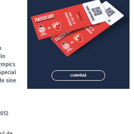
m
din
lympics
Special
de sine
2012
ul de