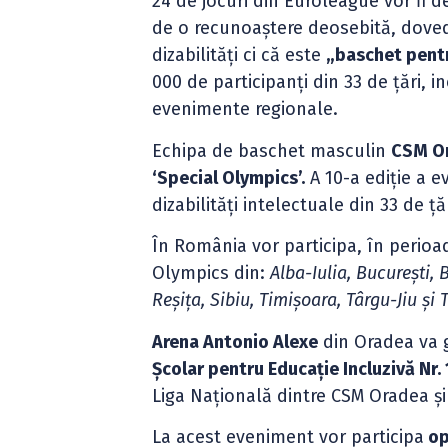
24 de jocuri din Euroleague vor fi d
de o recunoaştere deosebită, doved
dizabilităţi ci că este
„baschet pentr
000 de participanţi din 33 de ţări, 
evenimente regionale.
Echipa de baschet masculin
CSM O
‘Special Olympics’.
A 10-a ediție a e
dizabilități intelectuale din 33 de ț
În România vor participa, în perio
Olympics din:
Alba-Iulia, București, 
Reșița, Sibiu, Timișoara, Târgu-Jiu și 
Arena Antonio Alexe
din Oradea va gă
Școlar pentru Educație Incluzivă Nr.
Liga Națională dintre CSM Oradea ș
La acest eveniment vor participa
op