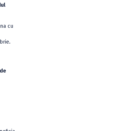
dul
ina cu
rie.
 de
n