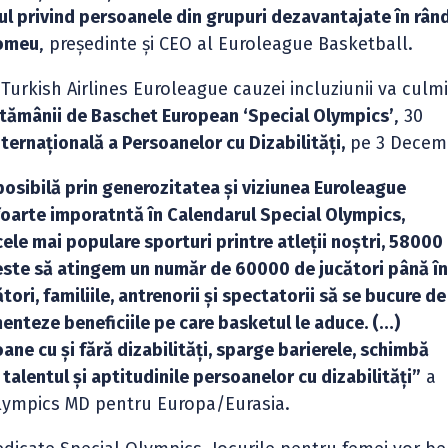
ul privind persoanele din grupuri dezavantajate în rân
tomeu
, preşedinte şi CEO al Euroleague Basketball.
Turkish Airlines Euroleague cauzei incluziunii va culm
tămânii de Baschet European ‘Special Olympics’
, 30
ternaţională a Persoanelor cu Dizabilităţi,
pe 3 Decemb
sibilă prin generozitatea şi viziunea Euroleague
oarte imporatntă în Calendarul Special Olympics,
ele mai populare sporturi printre atleţii noştri, 58000
 este să atingem un număr de 60000 de jucători până î
tori, familiile, antrenorii şi spectatorii să se bucure de
enteze beneficiile pe care basketul le aduce. (…)
e cu şi fără dizabilităţi, sparge barierele, schimbă
 talentul şi aptitudinile persoanelor cu dizabilităţi”
a
Olympics MD pentru Europa/Eurasia.