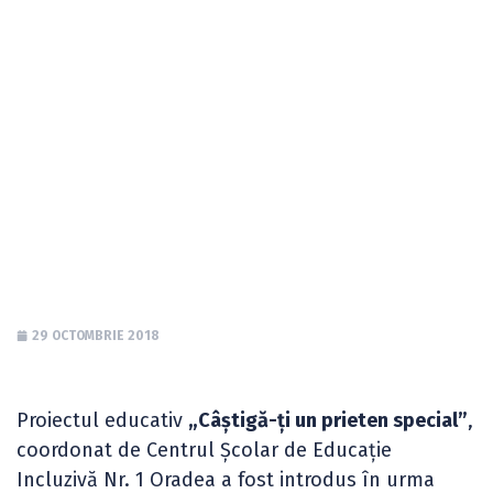
Competiția
regională de
Baschet Special
Olympics
29 OCTOMBRIE 2018
Proiectul educativ
„Câştigă-ţi un prieten special”
,
coordonat de Centrul Şcolar de Educaţie
Incluzivă Nr. 1 Oradea a fost introdus în urma