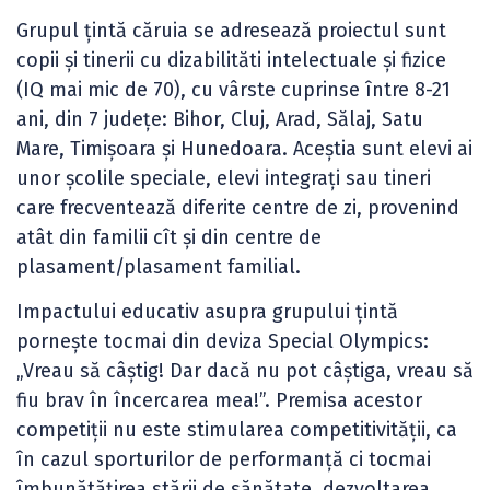
Grupul ţintă căruia se adresează proiectul sunt
copii şi tinerii cu dizabilităti intelectuale şi fizice
(IQ mai mic de 70), cu vârste cuprinse între 8-21
ani, din 7 judeţe: Bihor, Cluj, Arad, Sălaj, Satu
Mare, Timișoara și Hunedoara. Aceştia sunt elevi ai
unor şcolile speciale, elevi integraţi sau tineri
care frecventează diferite centre de zi, provenind
atât din familii cît şi din centre de
plasament/plasament familial.
Impactului educativ asupra grupului ţintă
porneşte tocmai din deviza Special Olympics:
„Vreau să câştig! Dar dacă nu pot câştiga, vreau să
fiu brav în încercarea mea!”. Premisa acestor
competiţii nu este stimularea competitivităţii, ca
în cazul sporturilor de performanţă ci tocmai
îmbunătăţirea stării de sănătate, dezvoltarea