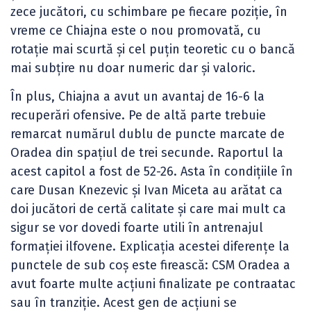
zece jucători, cu schimbare pe fiecare poziție, în
vreme ce Chiajna este o nou promovată, cu
rotație mai scurtă și cel puțin teoretic cu o bancă
mai subțire nu doar numeric dar și valoric.
În plus, Chiajna a avut un avantaj de 16-6 la
recuperări ofensive. Pe de altă parte trebuie
remarcat numărul dublu de puncte marcate de
Oradea din spațiul de trei secunde. Raportul la
acest capitol a fost de 52-26. Asta în condițiile în
care Dusan Knezevic și Ivan Miceta au arătat ca
doi jucători de certă calitate și care mai mult ca
sigur se vor dovedi foarte utili în antrenajul
formației ilfovene. Explicația acestei diferențe la
punctele de sub coș este firească: CSM Oradea a
avut foarte multe acțiuni finalizate pe contraatac
sau în tranziție. Acest gen de acțiuni se