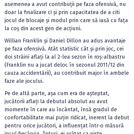
asemenea a avut contribuții pe faza ofensivă, nu
doar la finalizare ci și prin capacitatea de a citi
jocul de blocaje și modul prin care să iasă cu fața
la coș din acest gen de acțiuni.
Willian Franklin și Daniel Dillon au adus avantaje
pe faza ofensivă. Atât statistic cât și prin joc, cei
doi străini aflați la al 2-lea sezon în roș-albastru
(Franklin nu a jucat deloc în sezonul 2011/12 din
cauza accidentării), au contribuit major în ambele
faze ale jocului.
Pe de altă parte, așa cum era de așteptat,
jucătorii aflați la debutul absolut au avut
momente în care au încântat, însă gradul de
confortabilitate mai puțin ridicat, inerent la debut
pentru orice jucători, a influențat într-o măsură
jocul fiecăruia. Totuși, ei arătat ca niște