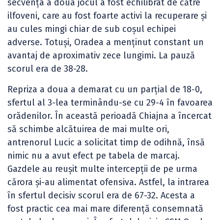
secvența a doua jocul a fost echilibrat de către
ilfoveni, care au fost foarte activi la recuperare și
au cules mingi chiar de sub coșul echipei
adverse. Totuși, Oradea a menținut constant un
avantaj de aproximativ zece lungimi. La pauză
scorul era de 38-28.
Repriza a doua a demarat cu un parțial de 18-0,
sfertul al 3-lea terminându-se cu 29-4 în favoarea
orădenilor. În această perioadă Chiajna a încercat
să schimbe alcătuirea de mai multe ori,
antrenorul Lucic a solicitat timp de odihnă, însă
nimic nu a avut efect pe tabela de marcaj.
Gazdele au reușit multe intercepții de pe urma
cărora și-au alimentat ofensiva. Astfel, la intrarea
în sfertul decisiv scorul era de 67-32. Acesta a
fost practic cea mai mare diferență consemnată