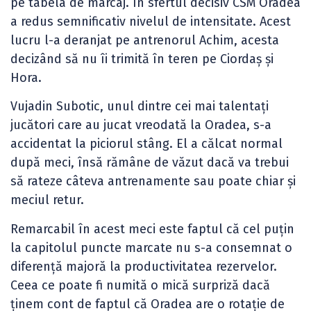
pe tabela de marcaj. În sfertul decisiv CSM Oradea
a redus semnificativ nivelul de intensitate. Acest
lucru l-a deranjat pe antrenorul Achim, acesta
decizând să nu îi trimită în teren pe Ciordaș și
Hora.
Vujadin Subotic, unul dintre cei mai talentați
jucători care au jucat vreodată la Oradea, s-a
accidentat la piciorul stâng. El a călcat normal
după meci, însă rămâne de văzut dacă va trebui
să rateze câteva antrenamente sau poate chiar și
meciul retur.
Remarcabil în acest meci este faptul că cel puțin
la capitolul puncte marcate nu s-a consemnat o
diferență majoră la productivitatea rezervelor.
Ceea ce poate fi numită o mică surpriză dacă
ținem cont de faptul că Oradea are o rotație de