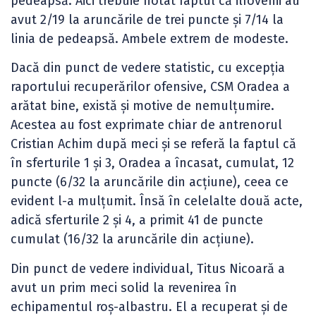
pedeapsă. Aici trebuie notat faptul că ilfovenii au
avut 2/19 la aruncările de trei puncte și 7/14 la
linia de pedeapsă. Ambele extrem de modeste.
Dacă din punct de vedere statistic, cu excepția
raportului recuperărilor ofensive, CSM Oradea a
arătat bine, există și motive de nemulțumire.
Acestea au fost exprimate chiar de antrenorul
Cristian Achim după meci și se referă la faptul că
în sferturile 1 și 3, Oradea a încasat, cumulat, 12
puncte (6/32 la aruncările din acțiune), ceea ce
evident l-a mulțumit. Însă în celelalte două acte,
adică sferturile 2 și 4, a primit 41 de puncte
cumulat (16/32 la aruncările din acțiune).
Din punct de vedere individual, Titus Nicoară a
avut un prim meci solid la revenirea în
echipamentul roș-albastru. El a recuperat și de