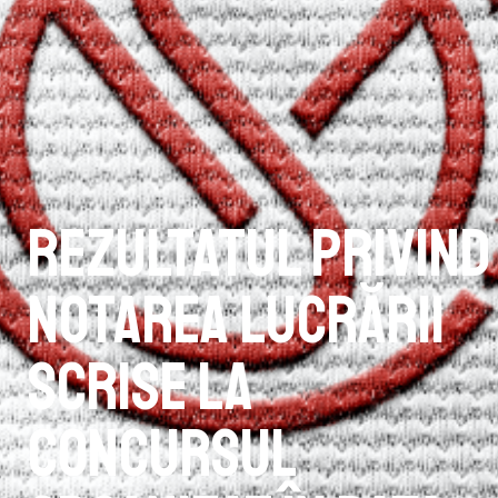
Rezultatul privind
notarea lucrării
scrise la
concursul