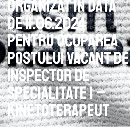
organizat în data
de 11.06.2024
pentru ocuparea
postului vacant de
inspector de
specialitate I –
kinetoterapeut