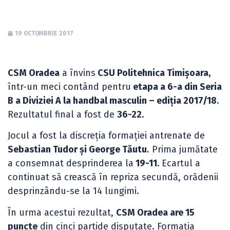
19 OCTOMBRIE 2017
CSM Oradea
a învins
CSU Politehnica Timișoara,
într-un meci contând pentru
etapa a 6-a din Seria
B a Diviziei A la handbal masculin – ediția 2017/18
.
Rezultatul final a fost de
36-22.
Jocul a fost la discreția formației antrenate de
Sebastian Tudor și George Tăutu
. Prima jumătate
a consemnat desprinderea la
19-11.
Ecartul a
continuat să crească în repriza secundă, orădenii
desprinzându-se la 14 lungimi.
În urma acestui rezultat,
CSM Oradea are 15
puncte
din cinci partide disputate. Formația