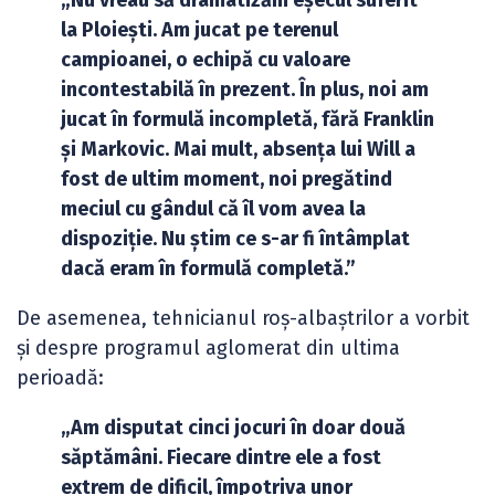
„Nu vreau să dramatizăm eșecul suferit
la Ploiești. Am jucat pe terenul
campioanei, o echipă cu valoare
incontestabilă în prezent. În plus, noi am
jucat în formulă incompletă, fără Franklin
și Markovic. Mai mult, absența lui Will a
fost de ultim moment, noi pregătind
meciul cu gândul că îl vom avea la
dispoziție. Nu știm ce s-ar fi întâmplat
dacă eram în formulă completă.”
De asemenea, tehnicianul roș-albaștrilor a vorbit
și despre programul aglomerat din ultima
perioadă:
„Am disputat cinci jocuri în doar două
săptămâni. Fiecare dintre ele a fost
extrem de dificil, împotriva unor