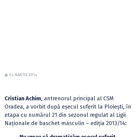
Trebuie să ne
revenim cât mai
rapid!”
04 MARTIE 2014
Cristian Achim
, antrenorul principal al CSM
Oradea, a vorbit după eșecul suferit la Ploiești, în
etapa cu numărul 21 din sezonul regulat al Ligii
Naționale de baschet masculin – ediția 2013/14: