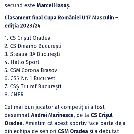
secund este
Marcel Hașaș.
Clasament final Cupa României U17 Masculin –
ediția 2023/24
1. CS Crișul Oradea
2. CS Dinamo București
3. Steaua BA București
4. Hello Sport
5. CSM Corona Brașov
6. CSȘ Nr. 1 București
7. CSȘ Triumf București
8. CNER
Cel mai bun jucător al competiției a fost
desemnat
Andrei Marinescu
, de la
CS Crișul
Oradea
. Amintim că acest sportiv face parte deja
din echipa de seniori
CSM Oradea
și a debutat