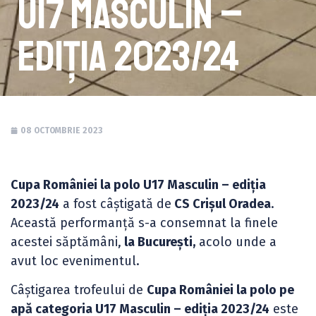
U17 Masculin –
ediția 2023/24
08 OCTOMBRIE 2023
Cupa României la polo U17 Masculin – ediția
2023/24
a fost câștigată de
CS Crișul Oradea
.
Această performanță s-a consemnat la finele
acestei săptămâni,
la București,
acolo unde a
avut loc evenimentul.
Câștigarea trofeului de
Cupa României la polo pe
apă categoria U17 Masculin – ediția 2023/24
este