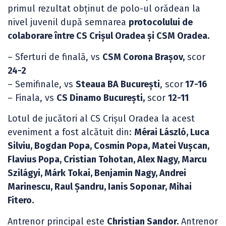
primul rezultat obținut de polo-ul orădean la
nivel juvenil după semnarea
protocolului de
colaborare între CS Crișul Oradea și CSM Oradea.
– Sferturi de finală, vs
CSM Corona Brașov,
scor
24-2
– Semifinale, vs
Steaua BA București
, scor
17-16
– Finala, vs
CS Dinamo București,
scor
12-11
Lotul de jucători al CS Crișul Oradea la acest
eveniment a fost alcătuit din:
Mérai László, Luca
Silviu, Bogdan Popa, Cosmin Popa, Matei Vușcan,
Flavius Popa, Cristian Tohotan, Alex Nagy, Marcu
Szilágyi, Márk Tokai, Benjamin Nagy, Andrei
Marinescu, Raul Șandru, Ianis Soponar, Mihai
Fitero.
Antrenor principal este
Christian Sandor.
Antrenor