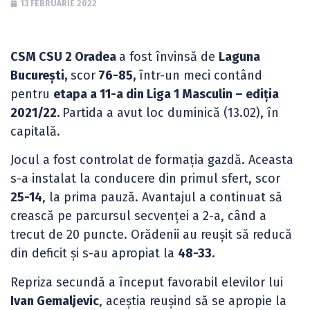
13 FEBRUARIE 2022
CSM CSU 2 Oradea
a fost învinsă de
Laguna
București,
scor
76-85,
într-un meci contând
pentru
etapa a 11-a din Liga 1 Masculin – ediția
2021/22.
Partida a avut loc duminică (13.02), în
capitală.
Jocul a fost controlat de formația gazdă. Aceasta
s-a instalat la conducere din primul sfert, scor
25-14
, la prima pauză. Avantajul a continuat să
crească pe parcursul secvenței a 2-a, când a
trecut de 20 puncte. Orădenii au reușit să reducă
din deficit și s-au apropiat la
48-33.
Repriza secundă a început favorabil elevilor lui
Ivan Gemaljevic
, aceștia reușind să se apropie la