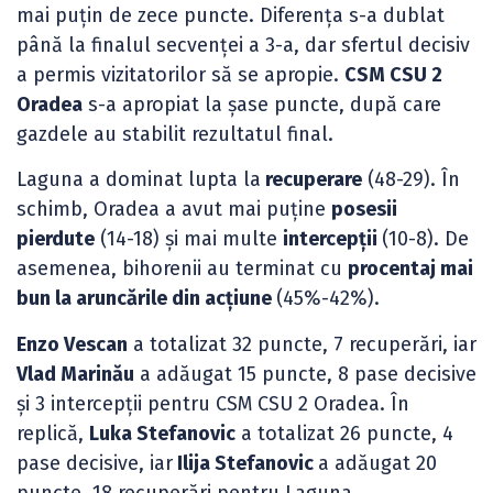
mai puțin de zece puncte. Diferența s-a dublat
până la finalul secvenței a 3-a, dar sfertul decisiv
a permis vizitatorilor să se apropie.
CSM CSU 2
Oradea
s-a apropiat la șase puncte, după care
gazdele au stabilit rezultatul final.
Laguna a dominat lupta la
recuperare
(48-29). În
schimb, Oradea a avut mai puține
posesii
pierdute
(14-18) și mai multe
intercepții
(10-8). De
asemenea, bihorenii au terminat cu
procentaj mai
bun la aruncările din acțiune
(45%-42%).
Enzo Vescan
a totalizat 32 puncte, 7 recuperări, iar
Vlad Marinău
a adăugat 15 puncte, 8 pase decisive
și 3 intercepții pentru CSM CSU 2 Oradea. În
replică,
Luka Stefanovic
a totalizat 26 puncte, 4
pase decisive, iar
Ilija Stefanovic
a adăugat 20
puncte, 18 recuperări pentru Laguna.