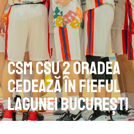
CSM CSU 2 Oradea
cedează în fieful
Lagunei București