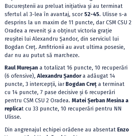
Bucureștenii au preluat inițiativa și au terminat
sfertul al 3-lea în avantaj, scor
52-45
. Ulisse s-a
desprins la un maxim de 11 puncte, dar CSM CSU 2
Oradea a revenit și a obținut victoria grație
reușitei lui Alexandru Șandor, din serviciul lui
Bogdan Creț. Amfitrionii au avut ultima posesie,
dar nu au putut să marcheze.
Raul Mureșan
a totalizat 16 puncte, 10 recuperări
(6 ofensive),
Alexandru Șandor
a adăugat 14
puncte, 3 intercepții, iar
Bogdan Creț
a terminat
cu 14 puncte, 7 pase decisive și 6 recuperări
pentru CSM CSU 2 Oradea.
Matei Șerban Mesina a
replica
t cu 33 puncte, 10 recuperări pentru NN
Ulisse.
Din angrenajul echipei orădene au absentat
Enzo