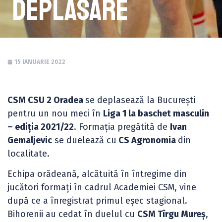
deplasare
15 IANUARIE 2022
CSM CSU 2 Oradea
se deplasează la București
pentru un nou meci în
Liga 1 la baschet masculin
– ediția 2021/22
. Formația pregătită de
Ivan
Gemaljevic
se duelează cu
CS Agronomia
din
localitate.
Echipa orădeană, alcătuită în întregime din
jucători formați în cadrul Academiei CSM, vine
după ce a înregistrat primul eșec stagional.
Bihorenii au cedat în duelul cu
CSM Tîrgu Mureș
,