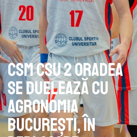
CSM CSU 2 Oradea
se duelează cu
Agronomia
București, în