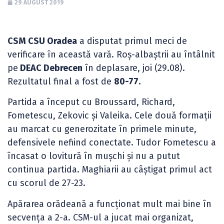
29 AUGUST 2019
CSM CSU Oradea
a disputat primul meci de
verificare în această vară. Roș-albaștrii au întâlnit
pe
DEAC Debrecen
în deplasare, joi (29.08).
Rezultatul final a fost de
80-77.
Partida a început cu Broussard, Richard,
Fometescu, Zekovic și Valeika. Cele două formații
au marcat cu generozitate în primele minute,
defensivele nefiind conectate. Tudor Fometescu a
încasat o lovitură în mușchi și nu a putut
continua partida. Maghiarii au câștigat primul act
cu scorul de 27-23.
Apărarea orădeană a funcționat mult mai bine în
secvența a 2-a. CSM-ul a jucat mai organizat,