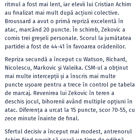
ritmul a fost mai lent, iar elevii lui Cristian Achim
au finalizat mai mult după acțiuni colective.
Broussard a avut o primă repriză excelentă în
atac, marcând 20 puncte. În schimb, Zekovic a
comis trei greșeli personale. Scorul la jumătatea
partidei a fost de 44-41 în favoarea orădenilor.
Repriza secundă a început cu Watson, Richard,
Nicolescu, Markovic și Valeika. CSM-ul a obținut
mai multe intercepții și a înscris mai multe
puncte ușoare pentru a trece în control pe tabela
de marcaj. Revenirea lui Zekovic în teren a
deschis jocul, bihorenii având multiple opțiuni în
atac. Diferența a urcat la 15 puncte, scor 70-55, cu
zece minute înainte de final.
Sfertul decisiv a început mai modest, antrenorul
Achim fiind nevoit să ceară un timp de odihnă.