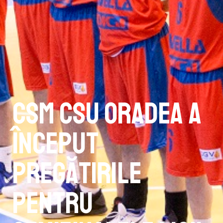
CSM CSU Oradea a
început
pregătirile
pentru