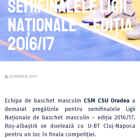
semifinalele Ligii
Naționale – ediția
2016/17
23 APRILIE 2017
Echipa de baschet masculin
CSM CSU Oradea
a
demarat pregătirile pentru semifinalele Ligii
Naționale de baschet masculin – ediția 2016/17.
Roș-albaștrii se duelează cu U-BT Cluj-Napoca
pentru un loc în finala competiției.