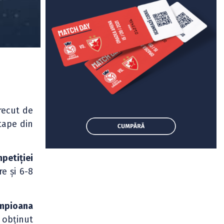
trecut de
tape din
mpetiției
e și 6-8
ampioana
 obținut