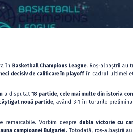
ra în
Basketball Champions League
. Roș-albaștrii au 
meci decisiv de calificare în playoff
în cadrul ultimei e
im
a disputat
18 partide, cele mai multe din istoria co
câștigat nouă partide,
având 3-1 în tururile preliminar
te remarcabile. Vorbim despre
dubla victorie cu c
 dauna campioanei Bulgariei.
Totodată, roș-albaștrii au