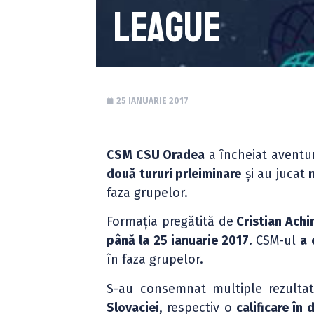
League
25 IANUARIE 2017
CSM CSU Oradea
a încheiat aventu
două tururi prleiminare
și au jucat
faza grupelor.
Formația pregătită de
Cristian Ach
până la 25 ianuarie 2017.
CSM-ul
a 
în faza grupelor.
S-au consemnat multiple rezulta
Slovaciei
, respectiv o
calificare în