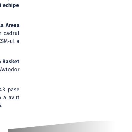
i echipe
la Arena
n cadrul
 CSM-ul a
a Basket
 Avtodor
8.3 pase
a a avut
ă.