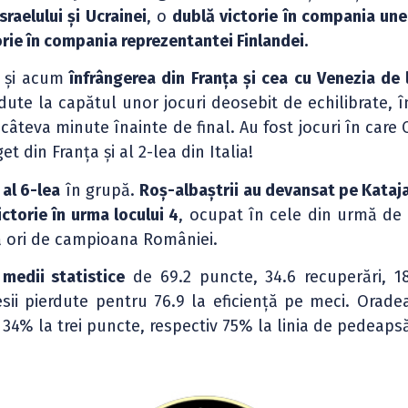
raelului și Ucrainei
, o
dublă victorie în compania une
orie în compania reprezentantei Finlandei.
ă și acum
înfrângerea din Franța și cea cu Venezia de 
dute la capătul unor jocuri deosebit de echilibrate, î
câteva minute înainte de final. Au fost jocuri în care
et din Franța și al 2-lea din Italia!
 al 6-lea
în grupă.
Roș-albaștrii au devansat pe Kataj
ictorie în urma locului 4
, ocupat în cele din urmă de
ă ori de campioana României.
u
medii statistice
de 69.2 puncte, 34.6 recuperări, 1
osesii pierdute pentru 76.9 la eficiență pe meci. Orade
4% la trei puncte, respectiv 75% la linia de pedeaps