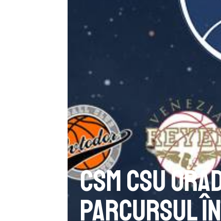
CSM CSU Orad
parcursul î