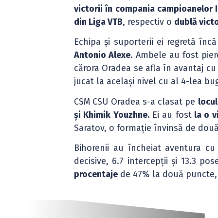
victorii în compania campioanelor Is
din Liga VTB
, respectiv o
dublă vict
Echipa și suporterii ei regretă înc
Antonio Alexe
. Ambele au fost pier
cărora Oradea se afla în avantaj cu 
jucat la același nivel cu al 4-lea bug
CSM CSU Oradea s-a clasat pe
locul
și Khimik Youzhne.
Ei au fost
la o v
Saratov, o formație învinsă de dou
Bihorenii au încheiat aventura c
decisive, 6.7 intercepții și 13.3 p
procentaje
de 47% la două puncte, 3