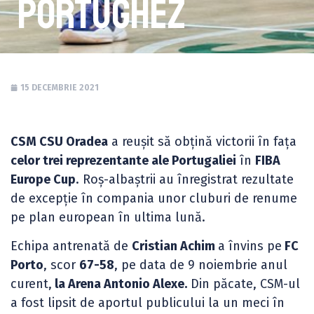
portughez
15 DECEMBRIE 2021
CSM CSU Oradea
a reușit să obțină victorii în fața
celor trei reprezentante ale Portugaliei
în
FIBA
Europe Cup
. Roș-albaștrii au înregistrat rezultate
de excepție în compania unor cluburi de renume
pe plan european în ultima lună.
Echipa antrenată de
Cristian Achim
a învins pe
FC
Porto
, scor
67-58
, pe data de 9 noiembrie anul
curent,
la Arena Antonio Alexe.
Din păcate, CSM-ul
a fost lipsit de aportul publicului la un meci în