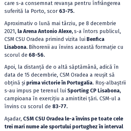
care s-a consemnat revanșa pentru înfrângerea
suferită la Porto, scor
63-75.
Aproximativ o lună mai târziu, pe 8 decembrie
2021,
la Arena Antonio Alexe,
s-a întors publicul,
CSM CSU Oradea primind vizita lui
Benfica
Lisabona.
Bihorenii au învins această formație cu
scorul de
68-56.
Apoi, la distanță de o altă săptămână, adică în
data de 15 decembrie, CSM Oradea a reușit să
obțină și
prima victorie în Portugalia
. Roș-albaștrii
s-au impus pe terenul lui
Sporting CP Lisabona,
campioana în exercițiu a amintitei țări. CSM-ul a
învins cu scorul de
83-77.
Așadar,
CSM CSU Oradea le-a învins pe toate cele
trei mari nume ale sportului portughez în interval