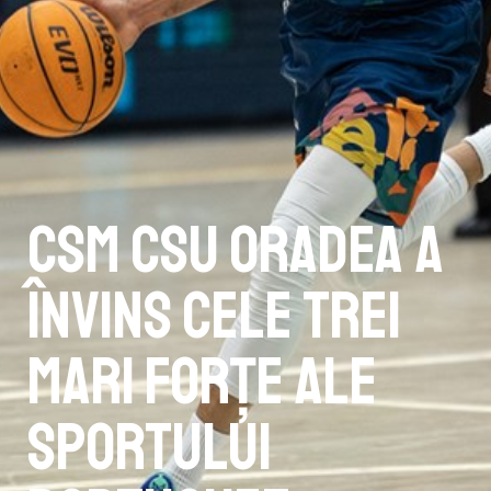
CSM CSU Oradea a
învins cele trei
mari forțe ale
sportului