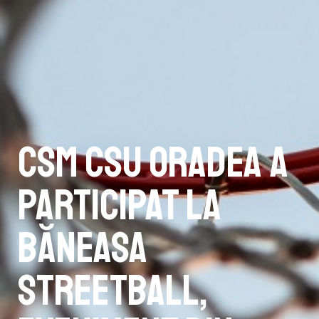
CSM CSU Oradea a
participat la
Băneasa
Streetball,