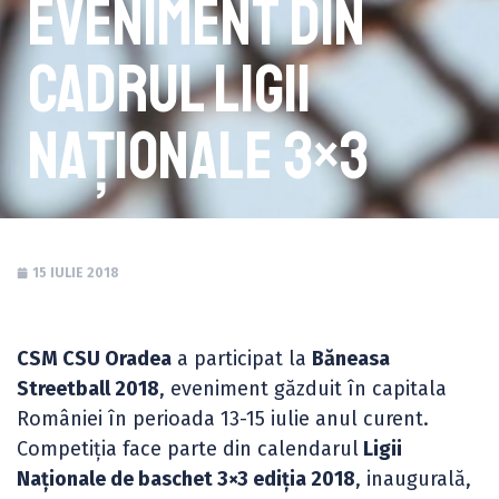
eveniment din
cadrul Ligii
Naționale 3×3
15 IULIE 2018
CSM CSU Oradea
a participat la
Băneasa
Streetball 2018
, eveniment găzduit în capitala
României în perioada 13-15 iulie anul curent.
Competiția face parte din calendarul
Ligii
Naționale de baschet 3×3 ediția 2018
, inaugurală,