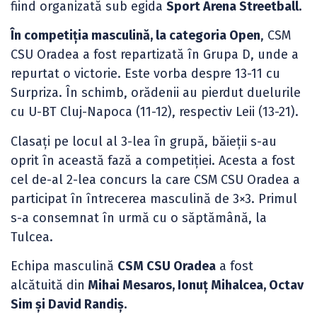
fiind organizată sub egida
Sport Arena Streetball.
În competiția masculină, la categoria Open
, CSM
CSU Oradea a fost repartizată în Grupa D, unde a
repurtat o victorie. Este vorba despre 13-11 cu
Surpriza. În schimb, orădenii au pierdut duelurile
cu U-BT Cluj-Napoca (11-12), respectiv Leii (13-21).
Clasați pe locul al 3-lea în grupă, băieții s-au
oprit în această fază a competiției. Acesta a fost
cel de-al 2-lea concurs la care CSM CSU Oradea a
participat în întrecerea masculină de 3×3. Primul
s-a consemnat în urmă cu o săptămână, la
Tulcea.
Echipa masculină
CSM CSU Oradea
a fost
alcătuită din
Mihai Mesaros, Ionuț Mihalcea, Octav
Sim și David Randiș.