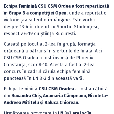
Echipa feminină CSU CSM Ordea a fost repartizată
în Grupa B a competiției Open
, unde a repurtat o
victorie și a suferit o înfrângere. Este vorba
despre 13-4 în duelul cu Sportul Studențesc,
respectiv 6-19 cu Știința București.
Clasată pe locul al 2-lea în grupă, formația
orădeană a pătruns în sferturile de finală. Aici
CSU CSM Oradea a fost învinsă de Phoenix
Constanța, scor 8-10. Acesta a fost al 2-lea
concurs în cadrul căruia echipa feminină
punctează în LN 3×3 din această vară.
Echipa feminină
CSU CSM Oradea
a fost alcătuită
din
Ruxandra Chiș, Anamaria Câmpeanu, Nicoleta-
Andreea Mititelu și Raluca Chiorean.
Următoarea provocare în
LN 3×3 are loc în