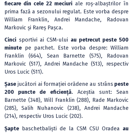
fiecare din cele 22 meciuri
ale roș-albaștrilor în
prima fază a sezonului regulat. Este vorba despre
William Franklin, Andrei Mandache, Radovan
Markovic și Rareș Pașca.
Cinci
sportivi ai CSM-ului
au petrecut peste 500
minute
pe parchet. Este vorba despre: William
Franklin (664), Sean Barnette (575), Radovan
Markovic (517), Andrei Mandache (513), respectiv
Uros Lucic (511).
Șase
jucători ai formației orădene au strâns
peste
200 puncte de eficiență
. Aceștia sunt: Sean
Barnette (348), Will Franklin (288), Rade Markovic
(285), Salih Nuhanovic (238), Andrei Mandache
(214), respectiv Uros Lucic (202).
Șapte
baschetbaliști de la CSM CSU Oradea
au