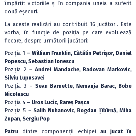
împărțit victoriile și în compania uneia a suferit
două eșecuri.
La aceste realizări au contribuit 16 jucători. Este
vorba, în funcție de poziția pe care evoluează
fiecare, despre următorii jucători:
Poziția 1
– William Franklin, Cătălin Petrișor, Daniel
Popescu, Sebastian Ionescu
Poziția 2 –
Andrei Mandache, Radovan Markovic,
Silviu Lupusavei
Poziția 3 –
Sean Barnette, Nemanja Barac, Bobe
Nicolescu
Poziția 4 –
Uros Lucic, Rareș Pașca
Poziția 5 –
Salih Nuhanovic, Bogdan Țîbîrnă, Miha
Zupan, Sergiu Pop
Patru
dintre componenții echipei
au jucat în