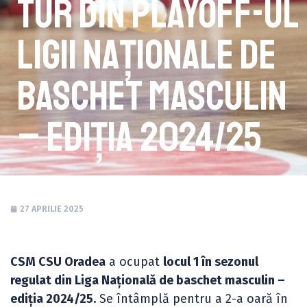
tur din playoff-ul
Ligii Naționale de
baschet masculin
– ediția 2024/25
27 APRILIE 2025
CSM CSU Oradea
a ocupat
locul 1 în sezonul
regulat din Liga Națională de baschet masculin –
ediția 2024/25.
Se întâmplă pentru a 2-a oară în