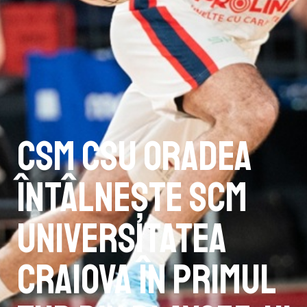
CSM CSU Oradea
întâlnește SCM
Universitatea
Craiova în primul