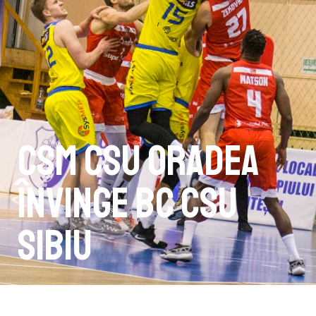
CSM CSU Oradea
învinge BC CSU
Sibiu