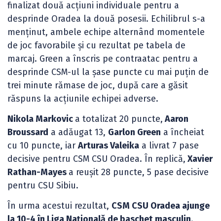
finalizat două acțiuni individuale pentru a
desprinde Oradea la două posesii. Echilibrul s-a
menținut, ambele echipe alternând momentele
de joc favorabile și cu rezultat pe tabela de
marcaj. Green a înscris pe contraatac pentru a
desprinde CSM-ul la șase puncte cu mai puțin de
trei minute rămase de joc, după care a găsit
răspuns la acțiunile echipei adverse.
Nikola Markovic
a totalizat 20 puncte,
Aaron
Broussard
a adăugat 13,
Garlon Green
a încheiat
cu 10 puncte, iar
Arturas Valeika
a livrat 7 pase
decisive pentru CSM CSU Oradea. În replică,
Xavier
Rathan-Mayes
a reușit 28 puncte, 5 pase decisive
pentru CSU Sibiu.
În urma acestui rezultat,
CSM CSU Oradea ajunge
la 10-4 în Liga Națională de baschet masculin
.