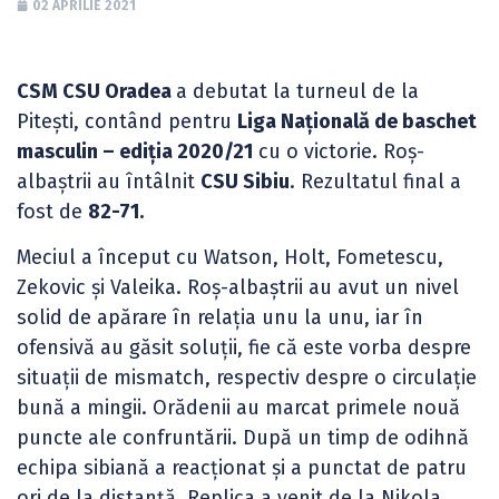
02 APRILIE 2021
CSM CSU Oradea
a debutat la turneul de la
Pitești, contând pentru
Liga Națională de baschet
masculin – ediția 2020/21
cu o victorie. Roș-
albaștrii au întâlnit
CSU Sibiu
. Rezultatul final a
fost de
82-71.
Meciul a început cu Watson, Holt, Fometescu,
Zekovic și Valeika. Roș-albaștrii au avut un nivel
solid de apărare în relația unu la unu, iar în
ofensivă au găsit soluții, fie că este vorba despre
situații de mismatch, respectiv despre o circulație
bună a mingii. Orădenii au marcat primele nouă
puncte ale confruntării. După un timp de odihnă
echipa sibiană a reacționat și a punctat de patru
ori de la distanță. Replica a venit de la Nikola