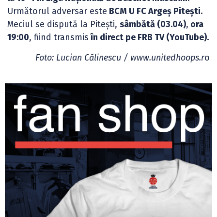
Următorul adversar este
BCM U FC Argeș Pitești.
Meciul se dispută la Pitești,
sâmbătă (03.04)
,
ora
19:00
, fiind transmis
în direct pe FRB TV (YouTube).
Foto: Lucian Călinescu / www.unitedhoops.r
o