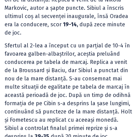
Markovic, autor a șapte puncte. Sibiul a înscris
ultimul coș al secvenței inaugurale, însă Oradea
era la conducere, scor
19-14,
după zece minute
de joc.
Sfertul al 2-lea a început cu un parțial de 10-4 în
favoarea galben-albaștrilor, aceștia preluând
conducerea pe tabela de marcaj. Replica a venit
de la Broussard și Baciu, dar Sibiul a punctat din
nou de la mare distanță. S-au consemnat mai
multe situații de egalitate pe tabela de marcaj în
această perioadă de joc. După un timp de odihnă
formația de pe Cibin s-a desprins la șase lungimi,
continuând să puncteze de la mare distanță. Holt
și Fometescu au replicat cu aceeași monedă.
Sibiul a controlat finalul primei reprize și s-a
desprins la
39-35
după 20 minute de joc.